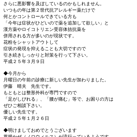
さらに悪影響を及ぼしているのかもしれません。
いつもの年は第２世代抗アレルギー薬だけで
何とかコントロールできている方も
「今年は症状がひどいので薬を追加して欲しい」と
漢方薬やロイコトリエン受容体拮抗薬を
併用される方が多いのが現状です。
花粉をシャットアウトして
症状の発現を抑えることも大切ですので
引き続きしっかりと対策を行って下さい。
平成２５年３月９日
◆今月から
月曜日の午前の診療に新しい先生が加わりました。
伊藤 晴夫 先生です。
もともとは整形外科が専門ですので
「足がしびれる」、「腰が痛む」等で、お困りの方は
ぜひご相談下さい。
優しい先生です。
平成２５年１月２６日
◆明けましておめでとうございます
胃腸かぜ（ノロウィルス）が流行っているようです。