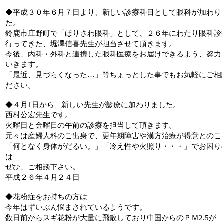
◆平成３０年６月７日より、新しい診療科目として眼科が加わり
た。
鈴鹿市庄野町で「ほりさわ眼科」として、２６年にわたり眼科診
行ってきた、堀澤信喜先生が担当させて頂きます。
今後、内科・外科と連携した眼科医療をお届けできるよう、努力
いきます。
「最近、見づらくなった…」等ちょっとした事でもお気軽にご相
ださい。
◆４月1日から、新しい先生が診療に加わりました。
西村公宏先生です。
火曜日と金曜日の午前の診療を担当して頂きます。
元々は産婦人科のご出身で、更年期障害や漢方治療が得意とのこ
「何となく身体がだるい。」「冷え性や火照り・・・」でお困り
は
ぜひ、ご相談下さい。
平成２６年４月２４日
◆花粉症をお持ちの方は
今年はずいぶん悩まされているようです。
数日前からスギ花粉が大量に飛散しており中国からのＰＭ2.5が