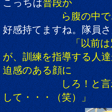
こっちは
普段か
ら腹の中でエロ
好感持てますね。隊員さ
「以前は
が、訓練を指導する人達
迫感のある顔に
しろ！と言われた
して・・・（笑）」