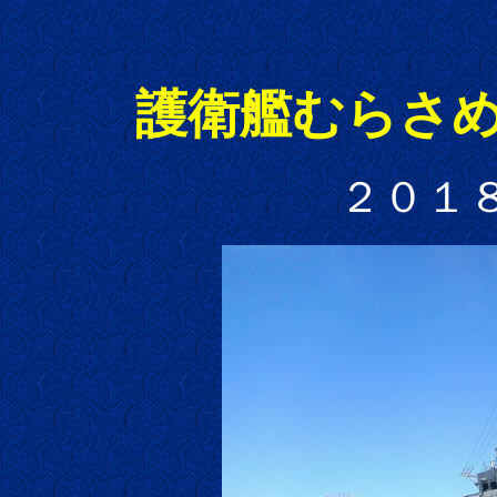
護衛艦むらさ
２０１