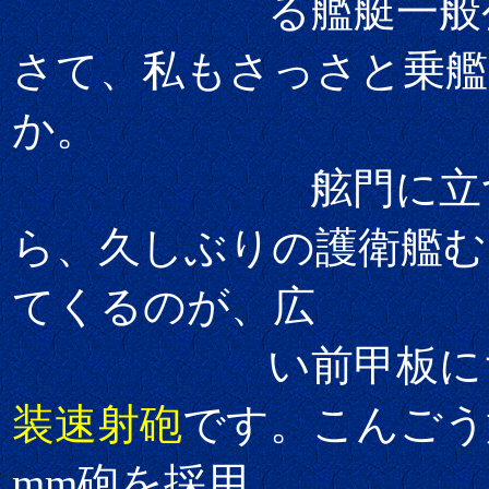
る艦艇一般公開と
さて、私もさっさと乗
か。
舷門に立つ隊
ら、久しぶりの護衛艦む
てくるのが、広
い前甲板にちょ
装速射砲
です。こんごう
mm砲を採用