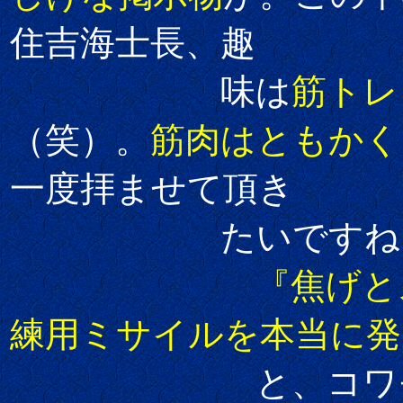
住吉海士長、趣
味は
筋トレ
（笑）。
筋肉はともかく
一度拝ませて頂き
たいですね（
『焦げと
練用ミサイルを本当に発
と、コワモテ