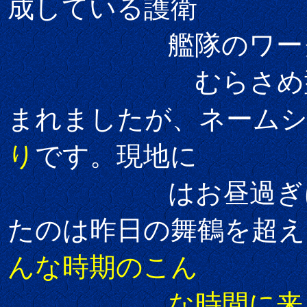
成している護衛
艦隊のワークホ
むらさめ型は昨
まれましたが、ネーム
り
です。現地に
はお昼過ぎに到着
たのは昨日の舞鶴を超え
んな時期のこん
な時間に来る方