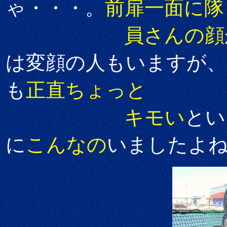
ゃ・・・。
前扉一面に隊
員さんの顔
は変顔の人もいますが
も
正直ちょっと
キモい
とい
に
こんなの
いましたよ