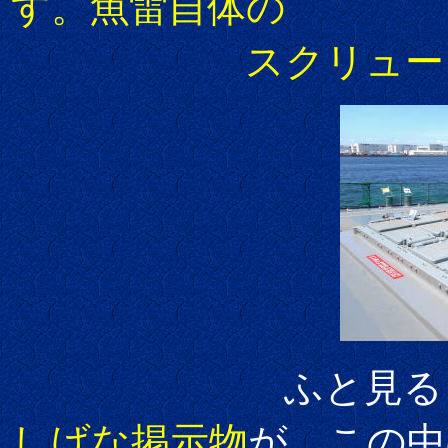
す。魚雷自体の
スクリューも音を
ふと見ると、Ｖ
しげな掲示物
が。この中