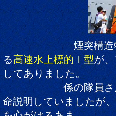
煙突構造物の脇
る
高速水上標的Ⅰ型
が、
してありました。
係の隊員さ
命説明していましたが、
を心がけるあま