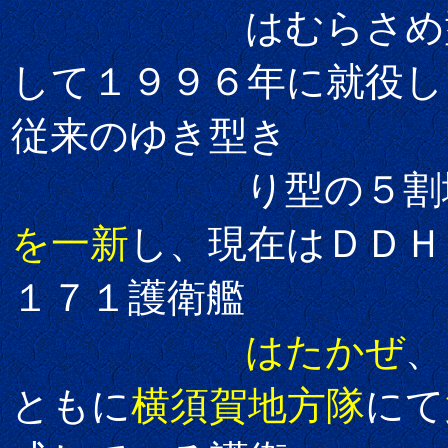
はむらさめ型
して１９９６年に就役し
従来のゆき型き
り型の５割増
を一新
し、現在はＤＤＨ
１７１護衛艦
はたかぜ
、
ともに
横須賀地方隊
にて