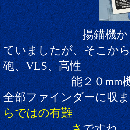
揚錨機から先の
ていましたが、そこから
砲、VLS、高性
能２０mm機関砲
全部ファインダーに収ま
らではの有難
さ
ですね。