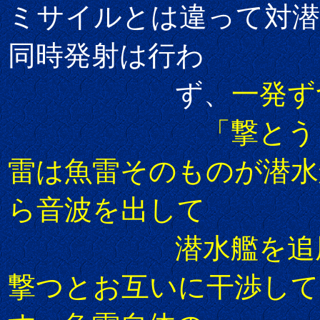
ミサイルとは違って対潜
同時発射は行わ
ず、
一発ず
「撃とう
雷は魚雷そのものが潜水
ら音波を出して
潜水艦を追尾しま
撃つとお互いに干渉して