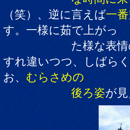
（笑）、逆に言えば
一番
す。一様に茹で上がっ
た様な表情のむら
すれ違いつつ、しばらく
お、
むらさめの
後ろ姿
が見