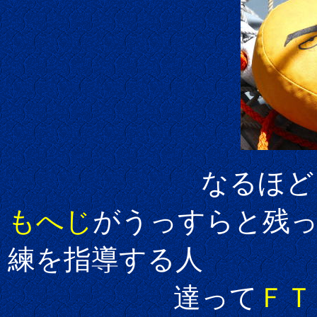
なるほど、確か
もへじ
がうっすらと残
練を指導する人
達って
ＦＴ