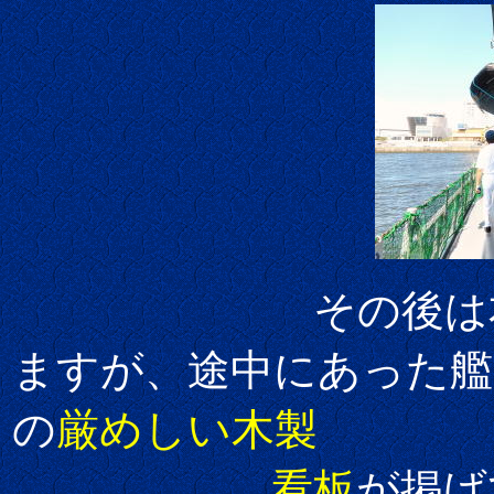
その後は右舷
ますが、途中にあった艦
の
厳めしい木製
看板
が掲げ