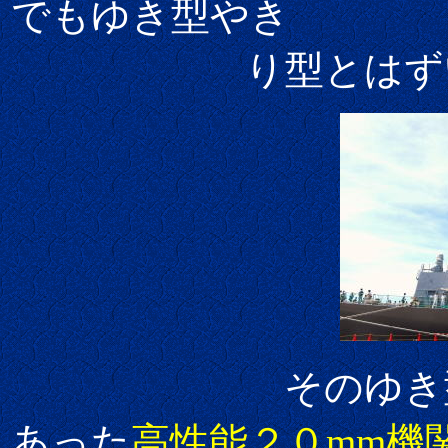
でもゆき型やき
り型とはずいぶん
そのゆき型と
あった
高性能２０mm機