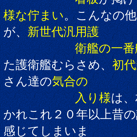
様な佇まい
。こんなの他
が、
新世代汎用護
衛艦の一番
た護衛艦むらさめ、
初代
さん達の
気合の
入り様
は、
かれこれ２０年以上昔の
感じてしまいま