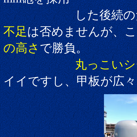
した後続のたか
不足
は否めませんが、こ
の高さ
で勝負。
丸っこいシ
イイですし、甲板が広々