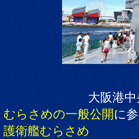
大阪港中央突堤
むらさめの一般公開
に参
護衛艦むらさめ