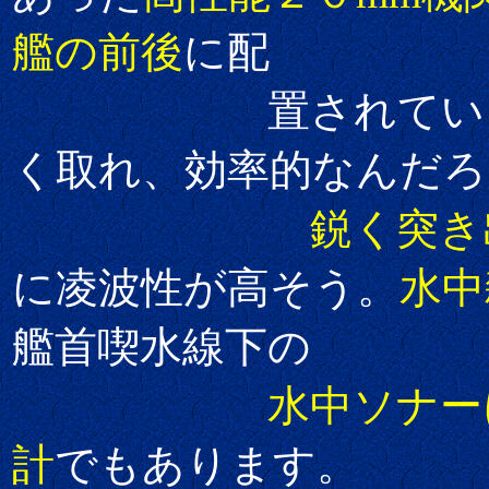
艦の前後
に配
置されています。
く取れ、効率的なんだろ
鋭く突き
に凌波性が高そう。
水中
艦首喫水線下の
水中ソナー
計
でもあります。