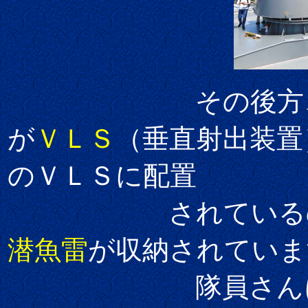
その後方、艦橋
が
ＶＬＳ
（垂直射出装置
のＶＬＳに配置
されているので、
潜魚雷
が収納されていま
隊員さんにお話