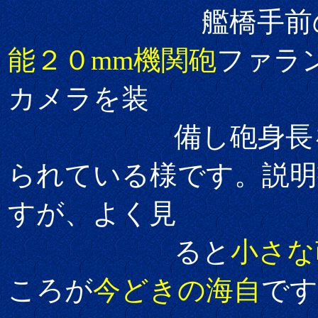
艦橋手前のCＩ
能２０mm機関砲
ファラ
カメラを装
備し砲身長を
られている様です。説明
すが、よく見
ると
小さな
ころが
今どきの海自
です