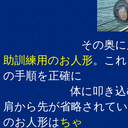
その奥に展示し
助訓練用のお人形
。これ
の手順を正確に
体に叩き込む訳で
肩から先が省略されて
のお人形は
ちゃ