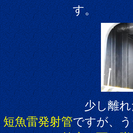
す。
少し離れたとこ
短魚雷発射管
ですが、う