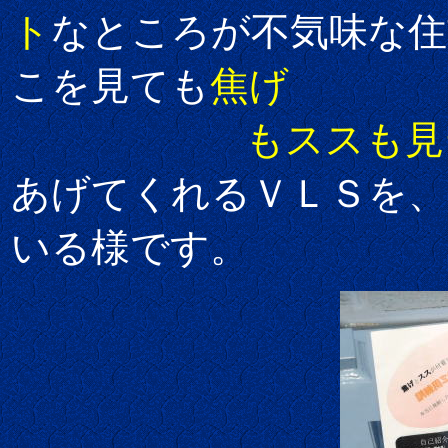
ト
なところが不気味な住
こを見ても
焦げ
もススも見当
あげてくれるＶＬＳを、
いる様です。