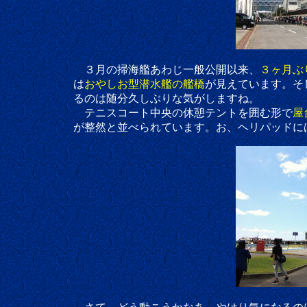
３月の掃海艦あわじ一般公開以来、
３ヶ月ぶ
は
おやしお型潜水艦の艦橋
が見えています。そ
るのは随分久しぶりな気がしますね。
テニスコート中央の休憩テントを囲む形で
屋
が整然と並べられています。お、ヘリパッドに