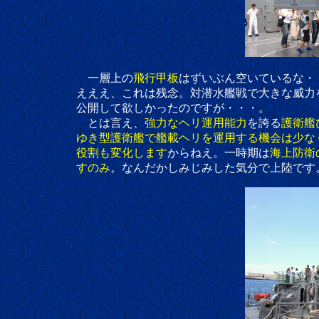
一層上の
飛行甲板
はずいぶん空いているな・
えええ、これは残念。対潜水艦戦で大きな威力を
公開して欲しかったのですが・・・。
とは言え、
強力なヘリ運用能力
を誇る
護衛艦
ゆき型護衛艦で艦載ヘリを運用する機会は少な
役割も変化します
からねえ
。一時期は
海上防衛
すのみ
。なんだかしみじみした気分で上陸です