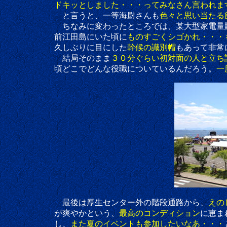
ドキッとしました・・・ってみなさん言われます
と言うと、一等海尉さんも
色々と思い当たる
ちなみに変わったところでは、某大型家電量
前江田島にいた頃に
ものすごくシゴかれ・・・
久しぶりに目にした
幹候の識別帽
もあって非常
結局そのまま
３０分ぐらい初対面の人と立ち
頃どこでどんな役職についているんだろう。
一
最後は厚生センター外の階段通路から、
えの
が爽やかという、
最高のコンディション
に恵ま
し、
また夏のイベントも参加したいなあ・・・