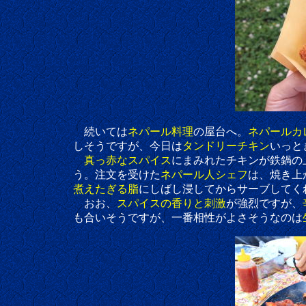
続いては
ネパール料理
の屋台へ。
ネパールカ
しそうですが、今日は
タンドリーチキン
いっと
真っ赤なスパイス
にまみれたチキンが鉄鍋の
う。注文を受けた
ネパール人シェフ
は、焼き上
煮えたぎる脂
にしばし浸してからサーブしてく
おお、
スパイスの香りと刺激
が強烈ですが、
も合いそうですが、一番相性がよさそうなのは