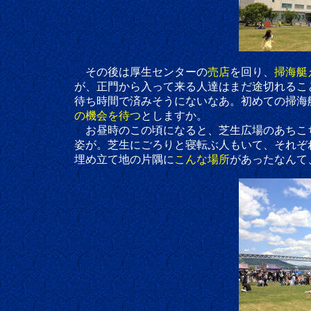
その後は厚生センターの
売店
を回り、
掃海艇
が、正門から入って来る人達はまだ途切れること
待ち時間で済みそうにないなあ。初めての掃海艇えの
の機会を待つ
としますか。
お昼時のこの頃になると、芝生広場のあちこ
姿が。芝生にごろりと寝転ぶ人もいて、それぞ
埋め立て地の片隅に
こんな場所
があったなんて