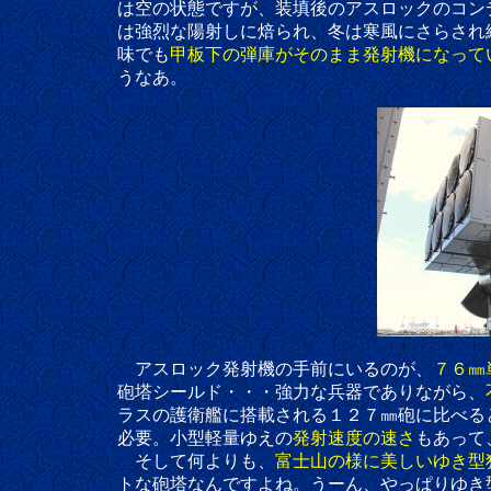
は空の状態ですが、装填後のアスロックのコンディ
は強烈な陽射しに焙られ、冬は寒風にさらされ続
味でも
甲板下の弾庫がそのまま発射機になって
うなあ。
アスロック発射機の手前にいるのが、
７６㎜
砲塔シールド・・・強力な兵器でありながら、
ラスの護衛艦に搭載される１２７㎜砲に比べると打撃
必要。小型軽量ゆえの
発射速度の速さ
もあって
そして何よりも、
富士山の様に美しいゆき型
トな砲塔なんですよね。うーん、やっぱりゆき型は