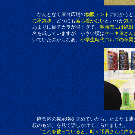
なんとなく屋台広場の
物販テント
に向かうと
に不気味
。どうにも
落ち着かない
というか
気ま
あまりに目ヂカラが強すぎて、
客商売には絶対
名を成していますが、小さい頃は
ケーキ屋さん
いていたのかもなあ。
小学生時代ゴルゴの卒業
隊舎内の掲示物を眺めていたら、たまたま通り
校のもの）を見て話しかけてこられました。
「これを被っていると、時々隊員さんに声を