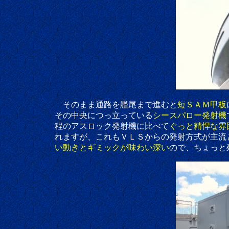
そのまま通路を艦尾まで進むと
短ＳＡＭ甲板
その中央につっ立っている
シースパロー発射機
程のアスロック発射機に比べて
ぐっと精悍な雰
れますが、これもＶＬＳからの発射方式が主流とな
い動きとギミックが味わい深い
ので、ちょっと