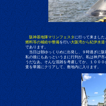
阪神基地隊マリンフェスタ
に行って来ました
燃料等の補給や整備
を行い
大阪湾から紀伊水道
であります。
当日は朝ゆっくりめに出発し、９時過ぎに阪神基
私の後にもあっというまに行列が。私は神戸市バスで
うだなあ。そんな混雑を考慮してか、１０００の
査を華麗にクリアして、敷地内に入ります。