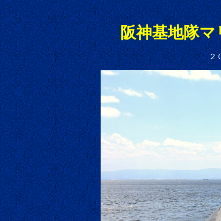
阪神基地隊マ
２