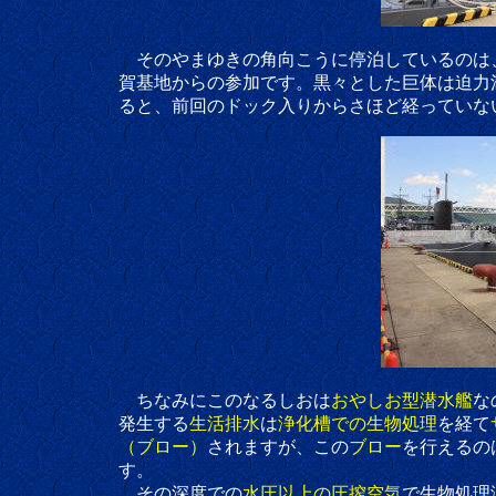
そのやまゆきの角向こうに停泊しているのは、お
賀基地からの参加です。黒々とした巨体は迫力満
ると、前回のドック入りからさほど経っていない
ちなみにこのなるしおは
おやしお型潜水艦
な
発生する
生活排水
は
浄化槽での生物処理
を経て
（ブロー）
されますが、この
ブロー
を行えるの
す。
その深度での
水圧以上の圧搾空気
で生物処理