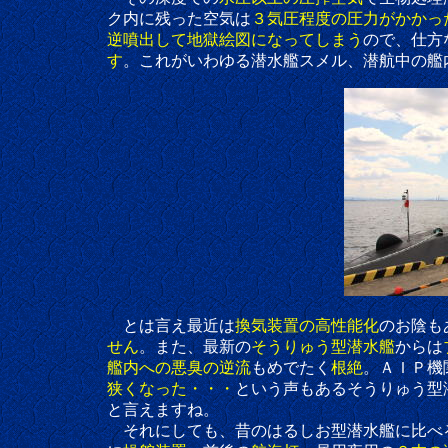
ク内に残った空気は
３気圧程度の圧力がかかっ
逆噴出して地獄絵図になってしまう
ので、仕方
す
。これがいわゆる潜水艦スメル、潜航中の艦
とは言え最近は
換気装置の高性能化
のお陰も
せん
。また、最新の
そうりゅう型潜水艦
からは
艦内への悪臭の逆流
もめでたく
根絶
。ＡＩＰ機
狭くなった・・・
という声もあるそうりゅう型
と言えますね。
それにしても、昔のはるしお型潜水艦に比べ