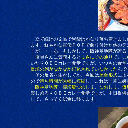
立て続けの２品で胃袋はかなり落ち着きましたが
ます。鮮やかな宣伝ＰＯＰで飾り付けた他のテン
すが・・・あ、もしかして、阪神基地隊が誇る
店員さんに質問すると
まさにその通り
で、こ
いたＫＯＢＥカレー食堂ですが、いつもの食堂を
長蛇の列がなかなか消化されていなかった
んで
その反省を生かしてか、今回は
屋台形式
によ
ので
待ち時間が大幅に短縮
し、これは非常に嬉
阪神基地隊
、
掃海艇つのしま
、
なおしま
、
仮
楽しめるＫＯＢＥカレー食堂ですが、本日提供
して、さっそく試食に移ります。