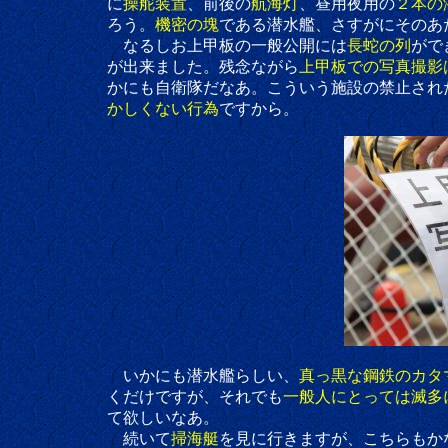
に
操舵装置
、前後の
航海灯
、昼用夜用の
２本の
ろう。
機密の塊
である潜水艦、さすがにそのあ
なるしお上甲板の一般公開には
長蛇の列
がで
が出来ました。残念ながら
上甲板での写真撮影
かにも自衛隊だなあ。こういう施設の禁止された場
かしくない行為
ですから。
いかにも潜水艦らしい、
真っ黒な鋼鉄のカタ
くだけですが、それでも
一般人にとっては滅多
て欲しいなあ。
続いて
掃海艇
を見に行きますが、こちらもか