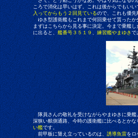
さて、どう動こうかなあ。やはり気になるの
ころで消化は早いはず。これは後からでもいいでしょ
入ってからもう２回見ている
ので、これも優先
ゆき型護衛艦もこれまで何回乗せて貰ったか分か
まずはこちらから見る事に決定。今まで乗艦した
に出ると、
艦番号３５１９
、
練習艦やまゆき
で
隊員さんの敬礼を受けながらやまゆきに乗艦。護衛
深狭い舷側通路、今時の護衛艦に比べるとかなりごち
い艦
です。
前甲板に聳え立っているのは、
誘導魚雷
をロ