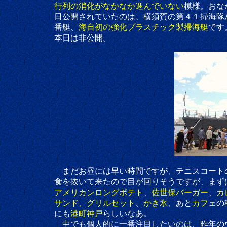
行列の消化がなかなか進んでいない
模様。おな
日公開されていたのは、横須賀の第４１掃海隊か
番艇、
海自初の強化プラスチック製掃海艇
です
本日は非公開。
まだお昼には早い時間ですが、テニスコートの
食を抜いて来たので目が回りそうですが、まずは一
アメリカンロングポテト
、
佐世保バーガー
、
カ
サンド、グリルセット
、
かき氷
、あと
カフェ
の
にも
港町神戸
らしいなあ。
中でも個人的に一番注目したいのは、昨年のウイン