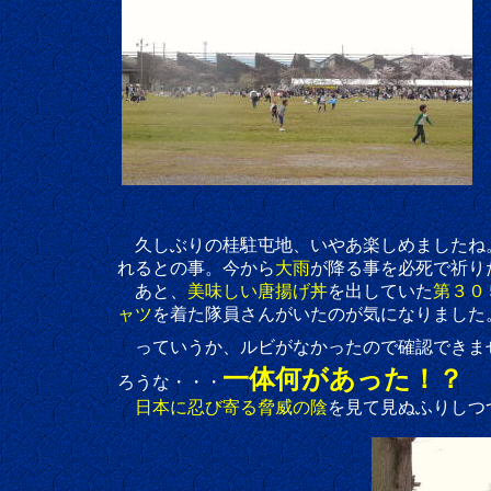
久しぶりの桂駐屯地、いやあ楽しめましたね。
れるとの事。今から
大雨
が降る事を必死で祈り
あと、
美味しい唐揚げ丼
を出していた
第３０
ャツ
を着た隊員さんがいたのが気になりました
っていうか、ルビがなかったので確認できませ
一体何があった！？
ろうな・・・
日本に忍び寄る脅威の陰
を見て見ぬふりしつ