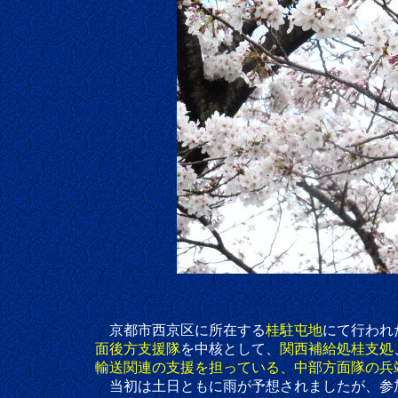
京都市西京区に所在する
桂駐屯地
にて行われ
面後方支援隊
を中核として、
関西補給処桂支処
輸送関連の支援を担っている、中部方面隊の兵
当初は土日ともに雨が予想されましたが、参加した