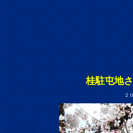
桂駐屯地
２