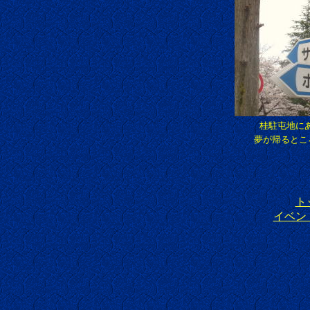
桂駐屯地に
夢が帰るとこ
ト
イベン