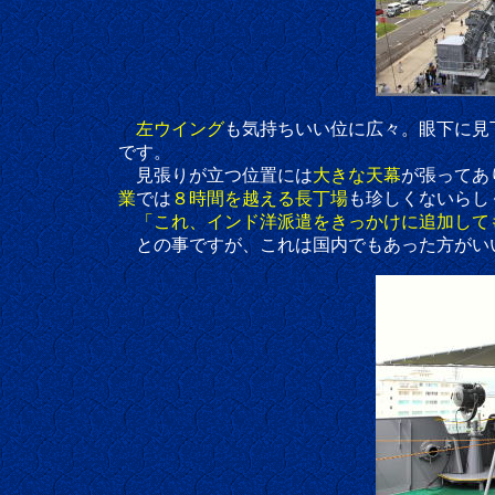
左ウイング
も気持ちいい位に広々。眼下に見
です。
見張りが立つ位置には
大きな天幕
が張ってあ
業
では
８時間を越える長丁場
も珍しくないらし
「これ、インド洋派遣をきっかけに追加して
との事ですが、これは国内でもあった方がいい