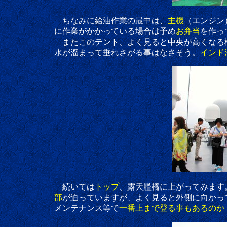
ちなみに給油作業の最中は、
主機
（エンジン
に作業がかかっている場合は予め
お弁当
を作っ
またこのテント、よく見ると中央が高くなる様
水が溜まって垂れさがる事はなさそう。
インド
続いては
トップ
、露天艦橋に上がってみます
部
が迫っていますが、よく見ると外側に向かっ
メンテナンス等で
一番上まで登る事もあるのか