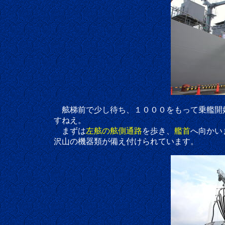
舷梯前で少し待ち、１０００をもって乗艦開始
すねえ。
まずは
左舷の舷側通路
を歩き、
艦首
へ向かい
沢山の機器類が備え付けられています。