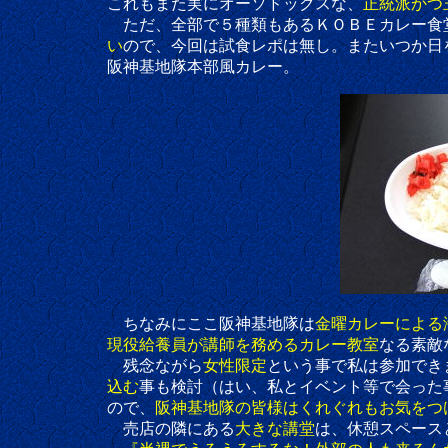
これもまた実にオーソドックスな、
正統派かつ
ただ、全部で５種類もあるＫＯＢＥカレー食堂
い
ので、今回は試食レポは無し。またいつか日
阪神基地隊本部風カレー。
ちなみにここ阪神基地隊は
金曜カレーによる
現役給養員が講師を務めるカレー教室
なる素敵
残念ながら
女性限定
という事で私は参加でき
込む
事も検討（はい、私とイベント等で会った
ので、
阪神基地隊の皆様はくれぐれもお気をつ
売店の隣にある
大きな講堂
は、休憩スペース