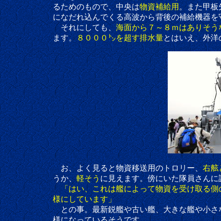
るためのもので、中央は
物資補給用
。また甲板
になだれ込んでくる高波から背後の補給機器を守
それにしても、
海面から７～８ｍはありそう
ます。
８０００㌧を超す排水量
とはいえ、外洋
お、よく見ると物資移送用のトロリー、
右舷
うか、
軽そう
に見えます。傍にいた隊員さんに
「はい、これは艦によって物資を受け取る側
様にしています」
との事。最新鋭艦や古い艦、大きな艦や小さな
様になっているそうです。