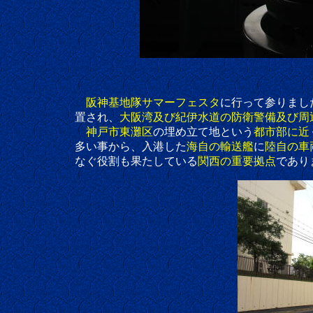
阪神基地隊サマーフェスタ
に行って参りまし
置され、
大阪湾及び紀伊水道の防衛警備及び周
神戸市東灘区
の埋め立て地という
都市部に近
多い事から、入港した
海自の輸送艦
に
陸自の車
なぐ役割も果たしている
関西の重要拠点
であり