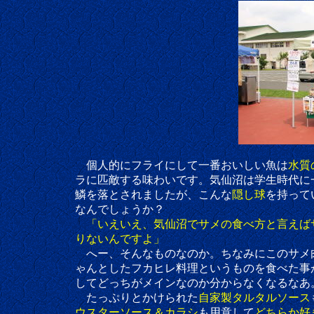
個人的にフライにして一番おいしい魚は
水質
ラに匹敵する味わいです。気仙沼は学生時代に一度
鱗を落とされましたが、こんな
隠し球
を持って
なんでしょうか？
「いえいえ、気仙沼でサメの食べ方と言えば
りないんですよ」
へー、そんなものなのか。ちなみにこのサメ
ゃんとしたフカヒレ料理というものを食べた事が
してどっちがメインなのか分からなくなるなあ
たっぷりとかけられた
自家製タルタルソース
ウスターソース＆カラシ
も用意して
どちらか好