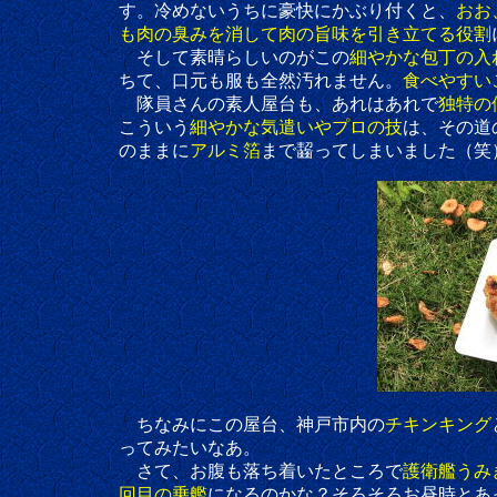
す。冷めないうちに豪快にかぶり付くと、
おお
も肉の臭みを消して肉の旨味を引き立てる役割
そして素晴らしいのがこの
細やかな包丁の入
ちて、口元も服も全然汚れません。
食べやすい
隊員さんの素人屋台も、あれはあれで
独特の
こういう
細やかな気遣いやプロの技
は、その道
のままに
アルミ箔
まで齧ってしまいました（笑
ちなみにこの屋台、神戸市内の
チキンキング
ってみたいなあ。
さて、お腹も落ち着いたところで
護衛艦うみ
回目の乗艦
になるのかな？そろそろお昼時とあ