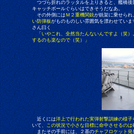
つづら折れのラッタルを上りきると、艦橋後
キャッチボールぐらいはできそうだなあ。
その外側には
Ｍ２重機関銃
が銃架に乗せられ
い防弾板
がものものしい雰囲気を漂わせていま
さん曰く
「いやこれ、全然当たんないんですよ（笑）
するのも楽なので（笑）」
近くには
洋上で行われた実弾射撃訓練の様子
いて、
この状況で小さな目標に命中させるのは
またその手前には、２基の
チャフロケット発