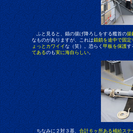
ふと見ると、錨の揚げ降ろしをする艦首の
揚
なものがありますが、これは
錨鎖を途中で固定
ょっとカワイイ
な（笑）。恐らく
甲板を保護
す
てある
のも
実に海自らしい
。
ちなみに２対３基、
合計６ヶ所ある補給ステ