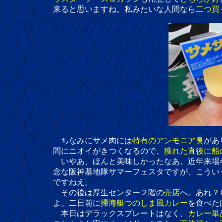
来ると思いますね。私みたいな人間なら
二つ買
ちなみにサメ肉には
特有のアンモニア臭
があ
間にニオイがきつくなるので、
獲れた直後に船
いやあ、ほんと美味しかったなあ。近年来場者
念な阪神基地隊サマーフェスタですが、こうい
ですねえ。
その後は厚生センター２階の
売店
へ。あれ？
よ。二日前に
掃海艇つのしま風カレー
を食べた
本日はデラックスプレートはなく、
カレー単