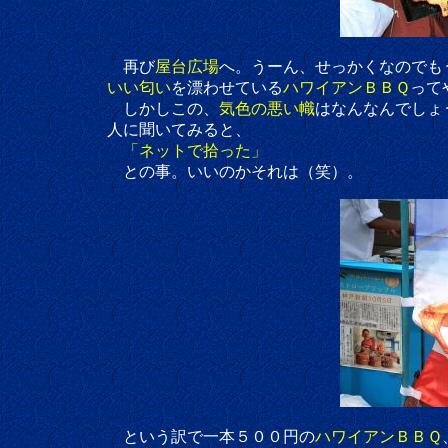
再び
屋台広場
へ。うーん、せっかくなのでも
いい匂い
を漂わせている
ハワイアンＢＢＱ
って
しかしこの、
気色の悪い幟
はなんなんでしょ
人に聞いてみると、
「ネットで拾った」
との事。
いいのかそれは（笑）。
という訳で一本５００円の
ハワイアンＢＢＱ