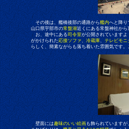
その後は、艦橋後部の通路から
艦内
へと降り
山口県宇部市の
常盤湖
近くにある常盤神社から
お、途中にある
司令室
が公開されていますよ
がかけられた
応接ソファ
、
冷蔵庫
、
テレビモニ
らしく、簡素ながらも落ち着いた雰囲気です。
壁面には
趣味のいい絵画
も飾られていますが