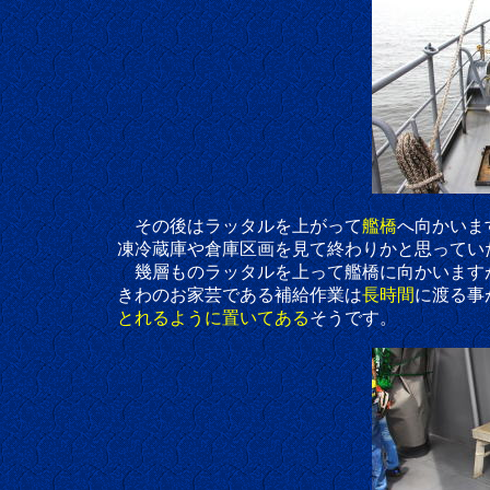
その後はラッタルを上がって
艦橋
へ向かいま
凍冷蔵庫や倉庫区画を見て終わりかと思っていた
幾層ものラッタルを上って艦橋に向かいますが、
きわのお家芸である補給作業は
長時間
に渡る事
とれるように置いてある
そうです。