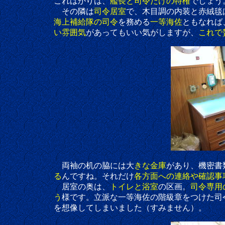
こればかりは、
艦長と司令だけの特権
でしょう
その隣は
司令居室
で、木目調の内装と赤絨毯
海上補給隊の司令
を務める
一等海佐
ともなれば
い雰囲気
があってもいい気がしますが、
これで
両袖の机の脇には大
きな金庫
があり、機密書
る
んですね。それだけ
各方面への連絡や確認事
居室の奥は、
トイレと浴室
の区画。
司令専用
う
様です。立派な一等海佐の階級章をつけた司
を想像してしまいました（すみません）。