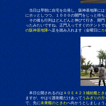
当日は早朝に自宅を出発し、阪神基地隊には９時
にホッとしつつ、１０００の開門をじっと待ち
その後も行列はどんどんと伸びて行き、開門１０分
ったみたいですね。正門入ってすぐのテントで
の阪神基地隊
へ足を踏み入れます（金曜日に
カ
本日公開されるのは
ＡＯＥ４２３補給艦とき
ますが、やはり護衛艦だけあって
うみぎりの方
で、先に
未乗艦のときわ
へ向かうとしましょう