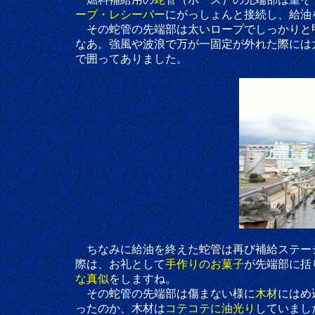
ーブ・レシーバー
にがっしょんと接続し、給油
その蛇管の先端部は太いロープでしっかりと甲板
なあ。強風や波浪で万が一固定が外れた際には大事
で囲ってありました。
ちなみに給油を終えた蛇管は再び補給ステーション
際は、お礼として
手作りのお菓子
が先端部に括
な真似
をしますね。
その蛇管の先端部は傷まない様に
木材
にはめ
ったのか、木材は
コテコテに油光り
していまし