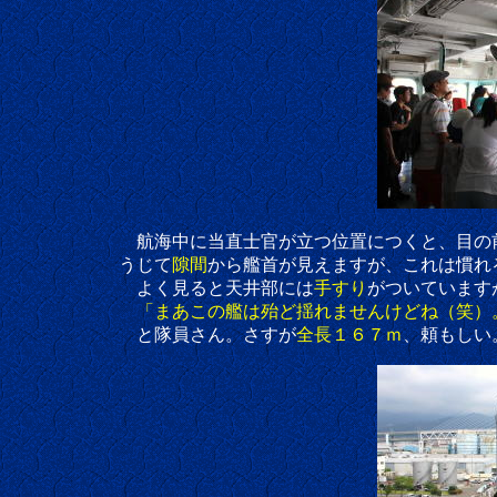
航海中に当直士官が立つ位置につくと、目の
うじて
隙間
から艦首が見えますが、これは慣れ
よく見ると天井部には
手すり
がついています
「まあこの艦は殆ど揺れませんけどね（笑）
と隊員さん。さすが
全長１６７ｍ
、頼もしい