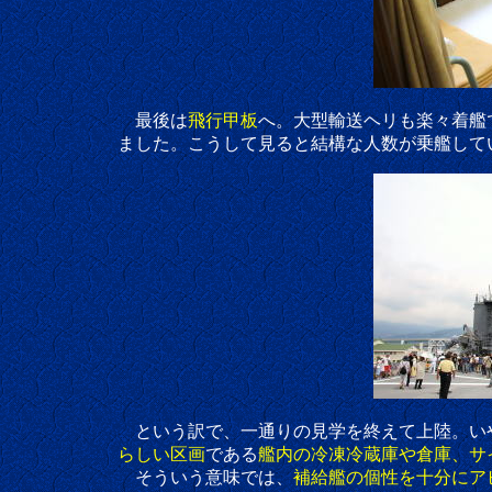
最後は
飛行甲板
へ。大型輸送ヘリも楽々着艦
ました。こうして見ると結構な人数が乗艦してい
という訳で、一通りの見学を終えて上陸。いやあ、
らしい区画
である
艦内の冷凍冷蔵庫や倉庫、サ
そういう意味では、
補給艦の個性を十分にア