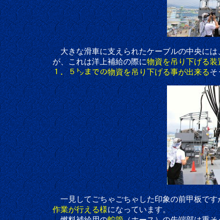
大きな滑車に支えられたケーブルの中央には
が、これは洋上補給の際に
物資を吊り下げる装
１．５㌧までの物資を吊り下げる事が出来る
そ
一見してごちゃごちゃした印象の前甲板ですが、要
作業が行える様
になっています。
燃料補給用の
蛇管
（ホース）の先端部は重そ