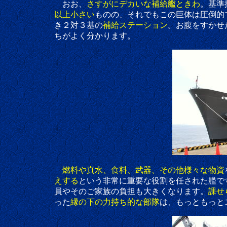
おお、
さすがにデカいな補給艦ときわ
。基準
以上小さい
ものの、それでもこの巨体は圧倒的
き２対３基の
補給ステーション
。お腹をすかせ
ちがよく分かります。
燃料や真水、食料、武器、その他様々な物資
えする
という非常に重要な役割を任された艦で
員やそのご家族の負担も大きくなります。
課せ
った
縁の下の力持ち的な部隊
は、もっともっと