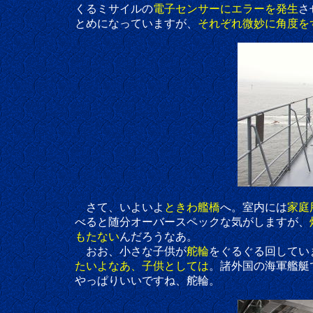
くるミサイルの
電子センサーにエラーを発生
さ
とめになっていますが、
それぞれ微妙に角度を
さて、いよいよ
ときわ艦橋
へ。室内には
家庭
べると随分オーバースペックな気がしますが、
もたない
んだろうなあ。
おお、小さな子供が
舵輪
をぐるぐる回してい
たいよなあ、子供としては
。諸外国の海軍艦艇
やっぱりいいですね、舵輪。