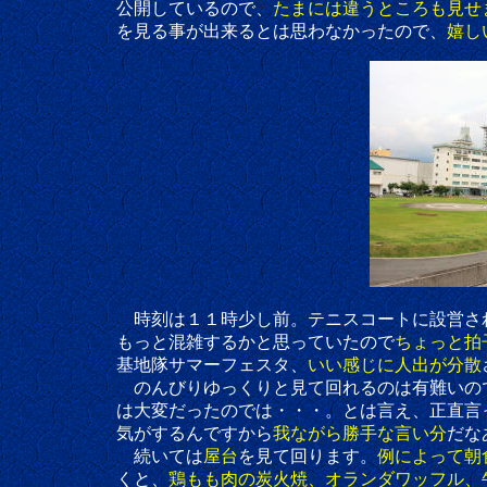
公開しているので、
たまには違うところも見せ
を見る事が出来るとは思わなかったので、
嬉し
時刻は１１時少し前。テニスコートに設営さ
もっと混雑するかと思っていたので
ちょっと拍
基地隊サマーフェスタ、
いい感じに人出が分散
のんびりゆっくりと見て回れるのは有難いので
は大変だったのでは・・・。とは言え、正直言
気がするんですから
我ながら勝手な言い分
だな
続いては
屋台
を見て回ります。
例によって朝
くと、
鶏もも肉の炭火焼、オランダワッフル、