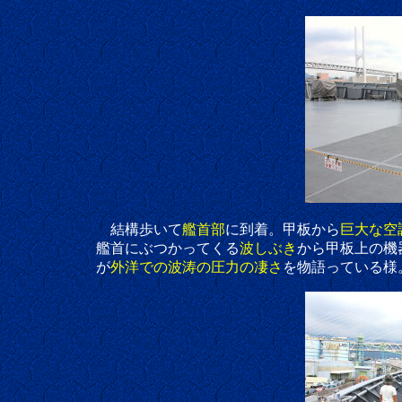
結構歩いて
艦首部
に到着。甲板から
巨大な空
艦首にぶつかってくる
波しぶき
から甲板上の機
が
外洋での波涛の圧力の凄さ
を物語っている様