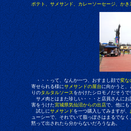
ポテト、サメサンド、カレーソーセージ、かき
・・・って、なんか一つ、おすまし顔で
変な
寄せられる様に
サメサンドの屋台
に向かうと、
りの
タルタルソース
をかけたシロモノだそうで
サメ肉とはまた珍しい・・・と店員さんにお話を
害をうけた
宮城県気仙沼からの出店
で、他にも
試しに
サメサンド
を一つ購入してみますが、
ューシーで、それでいて脂っぽさはまるでなく
黙って出されたら分からないだろうなあ。