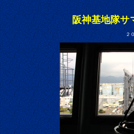
阪神基地隊サ
２