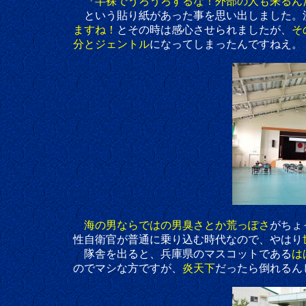
『半裸でうろうろするな！外部の人も来るん
という貼り紙があった事を思い出しました。流石海
ますね！
とその時は感心させられましたが、
そ
分とジェントル
になってしまったんですねえ。
海の男ならではの男臭さとか荒っぽさ
がちょ
性自衛官が普通に乗り込む時代なので、やはり
隊舎を出ると、兵庫県のマスコットである
は
のでマシな方ですが、
炎天下
だったら倒れるん