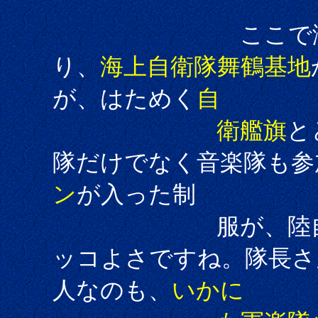
ここで演
り、
海上自衛隊舞鶴基地
が、はためく
自
衛艦旗
と
隊だけでなく音楽隊も参
ン
が入った制
服が、陸自の音
ッコよさですね。隊長さ
人なのも、
いかに