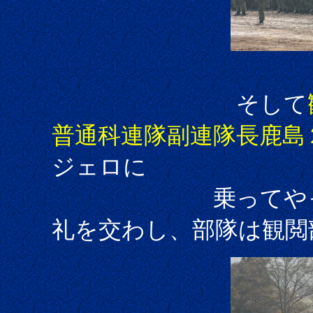
そして
普通科連隊副連隊長鹿島
ジェロに
乗ってやって
礼を交わし、部隊は観閲