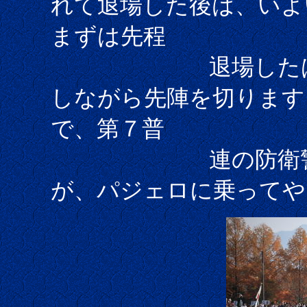
れて退場した後は、いよ
まずは先程
退場したば
しながら先陣を切ります
で、第７普
連の防衛警備
が、パジェロに乗ってや