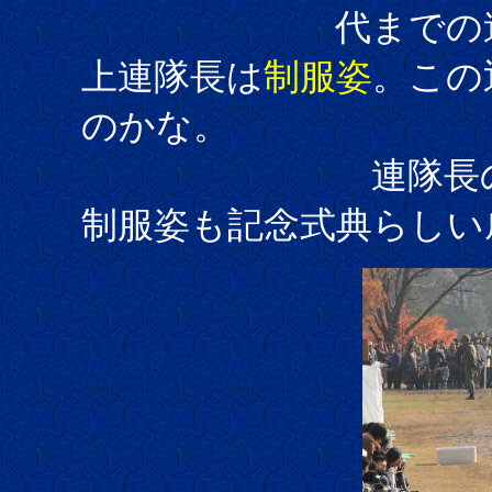
代までの連隊長は
上連隊長は
制服姿
。この
のかな。
連隊長の戦闘服
制服姿も記念式典らしい