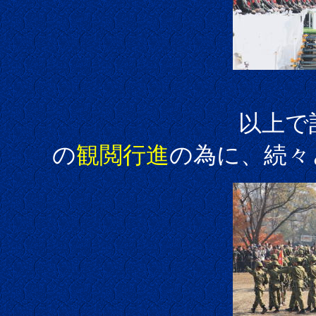
以上で記念式典
の
観閲行進
の為に、続々