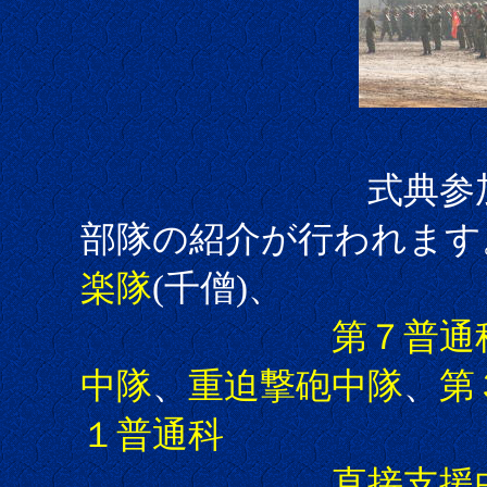
式典参加部隊が
部隊の紹介が行われます
楽隊
(千僧)、
第７普通
中隊
、
重迫撃砲中隊
、
第
１普通科
直接支援中