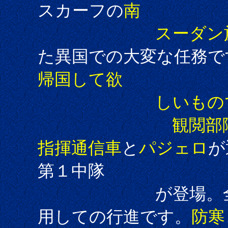
スカーフの
南
スーダン施設
た異国での大変な任務で
帰国して欲
しいもので
観閲部
指揮通信車
と
パジェロ
が
第１中隊
が登場。
用しての行進です。
防寒