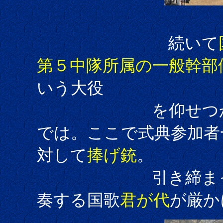
続いて
第５中隊所属の一般幹部
いう大役
を仰せつかり、
では。ここで式典参加者
対して
捧げ銃
。
引き締まった空気
奏する国歌
君が代
が厳か