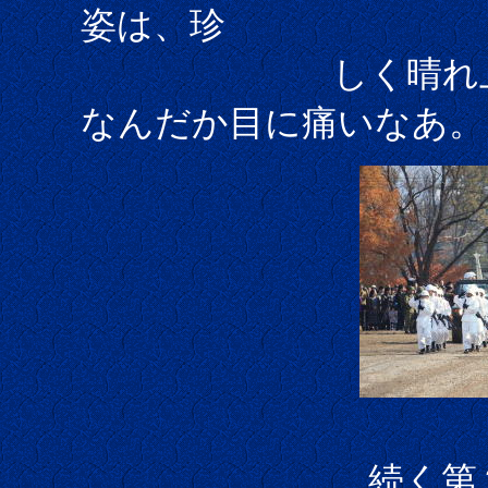
姿は、珍
しく晴れ上がっ
なんだか目に痛いなあ。
続く
第