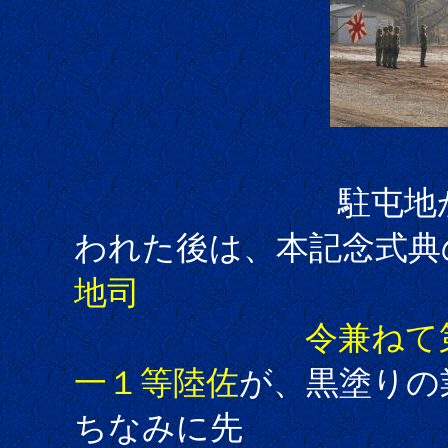
駐屯地か
われた後は、本記念式典
地司
令兼ねて第７普
一１等陸佐
が、黒塗りの
ちなみに先