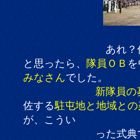
あれ？何だろう
と思ったら、
隊員ＯＢ
を
みなさん
でした。
新隊員の
佐する
駐屯地と地域との
が、こうい
った式典でスポ