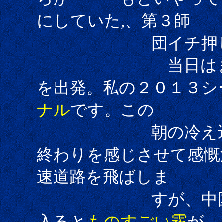
にしていた,、第３師
団イチ押しの駐
当日はまだ暗い0
を出発。私の２０１３シ
ナル
です。この
朝の冷え込みが
終わりを感じさせて感慨
速道路を飛ばしま
すが、中国自動車
入ると
ものすごい霧
が。