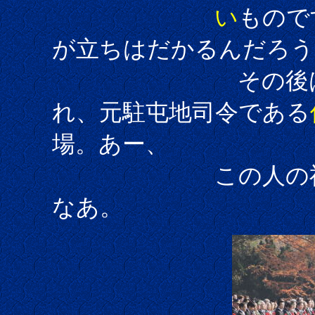
い
もので
が立ちはだかるんだろう
その後
れ、元駐屯地司令である
場。あー、
この人の祝辞も
なあ。