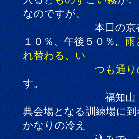
なのですが、
本日の京都府日本
１０％、午後５０％。
雨
れ替わる、い
つも通りの福
す。
福知山ＩＣで一般
典会場となる訓練場に到
かなりの冷え