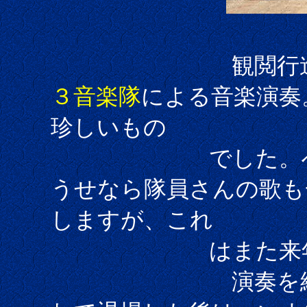
観閲行進の準備
３音楽隊
による音楽演奏
珍しいもの
でした。へー、
うせなら隊員さんの歌も
しますが、これ
はまた来年以降
演奏を終えた第