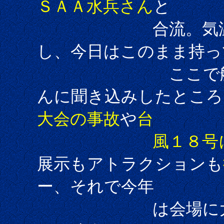
ＳＡＡ水兵さん
と
合流。気温も徐
し、今日はこのまま持っ
ここで艦長さん
んに聞き込みしたところ
大会の事故
や
台
風１８号
展示もアトラクションも
ー、それで今年
は会場に大道具