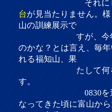
それにしても
台
が見当たりません。様
山の訓練展示で
すが、今年
のかな？とは言え、毎年
れる福知山、果
たして何を見せ
す。
0830を過ぎて
なってきた頃に富山から