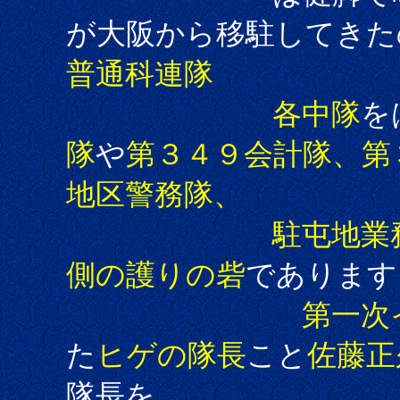
が大阪から移駐してきた
普通科連隊
各中隊
を
隊
や
第３４９会計隊、第
地区警務隊、
駐屯地業務
側の護りの砦
であります
第一次
た
ヒゲの隊長
こと
佐藤正
隊長を