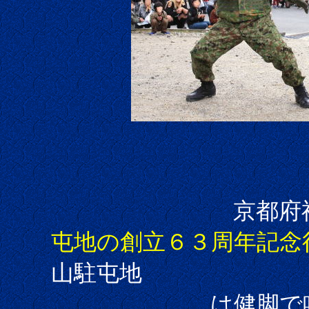
京都府福知山
屯地の創立６３周年記念
山駐屯地
は健脚で鳴