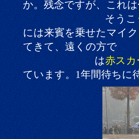
か。残念ですが、これは
そうこうしてい
には来賓を乗せたマイク
てきて、遠くの方で
は
赤スカ
ています。1年間待ちに