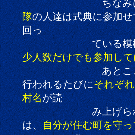
ちなみ
隊
の人達は式典に参加せ
回っ
ている模様で
少人数だけでも参加して
あとここ福知山
行われるたびに
それぞれ
村名
が読
み上げられます
は、
自分が住む町を守っ