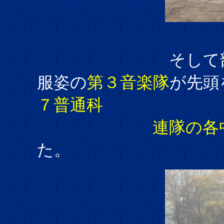
そして部隊の入
服姿の
第３音楽隊
が先頭
７普通科
連隊の各中
た。