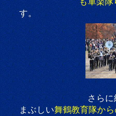
も軍楽隊らし
す。
さらに純白の手
まぶしい
舞鶴教育隊から