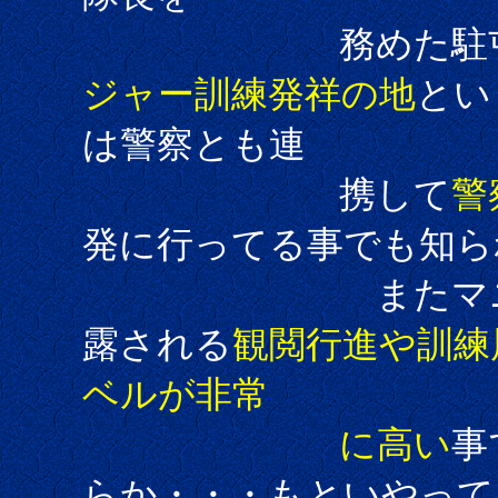
務めた駐屯地で
ジャー訓練発祥の地
とい
は警察とも連
携して
警
発に行ってる事でも知ら
またマニア的に
露される
観閲行進や訓練
ベルが非常
に高い
事
らか・・・もといやって