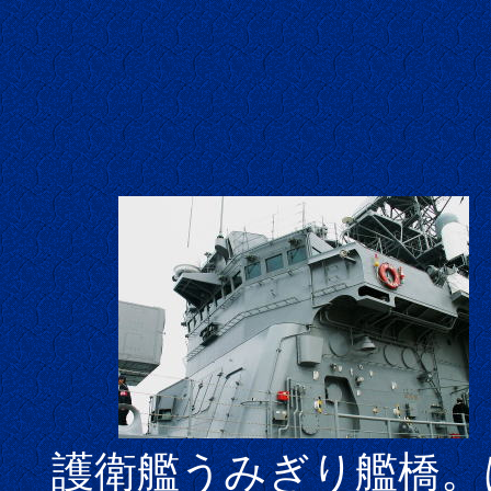
護衛艦うみぎり艦橋。