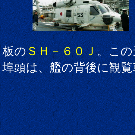
板の
ＳＨ－６０Ｊ
。この
埠頭は、艦の背後に観覧