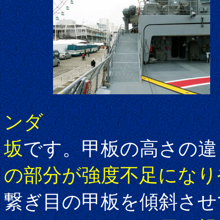
ンダ
坂
です。甲板の高さの違
の部分が強度不足になり
繋ぎ目の甲板を傾斜させ