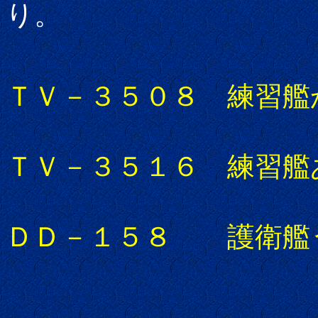
り。
ＴＶ－３５０８ 練習艦
ＴＶ－３５１６ 練習艦
ＤＤ－１５８ 護衛艦