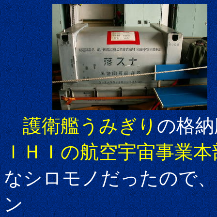
護衛艦うみぎり
の格納
ＩＨＩの航空宇宙事業本
なシロモノだったので、
ン