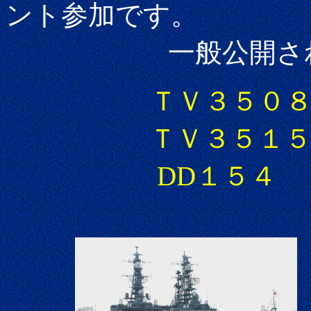
ント参加です。
一般公開された艦
ＴＶ３５０
ＴＶ３５１５
DD１５４