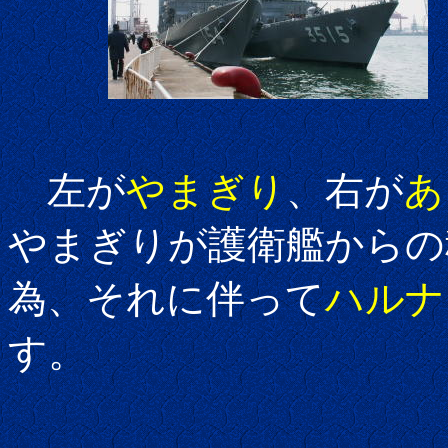
左が
やまぎり
、右が
あ
やまぎりが護衛艦からの
為、それに伴って
ハルナ
す。