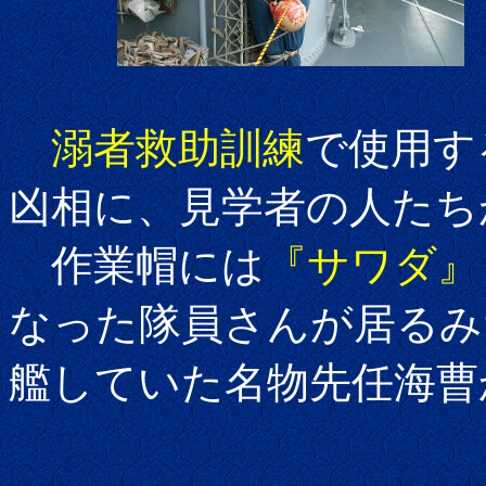
溺者救助訓練
で使用す
凶相に、見学者の人たち
作業帽には
『サワダ』
なった隊員さんが居るみ
艦していた名物先任海曹