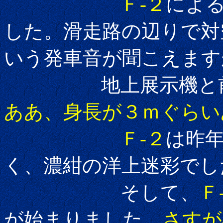
Ｆ-２
によ
した。滑走路の辺りで対
いう発車音が聞こえます
地上展示機と前の
ああ、身長が３ｍぐらい
Ｆ-２
は昨
く、濃紺の洋上迷彩でし
そして、
Ｆ
が始まりました。
さすが