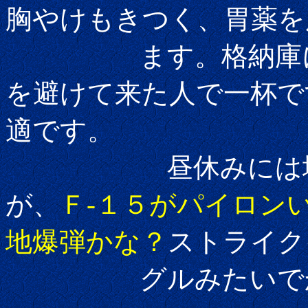
胸やけもきつく、胃薬を
ます。格納庫に入
を避けて来た人で一杯で
適です。
昼休みには地上展
が、
Ｆ-１５がパイロン
地爆弾かな？
ストライク
グルみたいでかっ