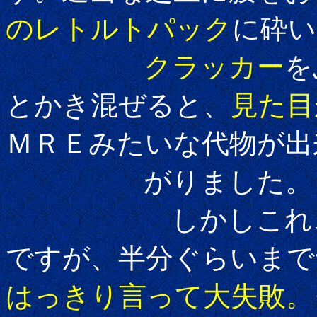
のレトルトパック
に砕い
クラッカー
を
とかき混ぜると、
見た目
ＭＲＥみたいな代物が出
がりました。
しかしこれ、最初
ですが、半分ぐらいまで
はっきり言って大失敗。