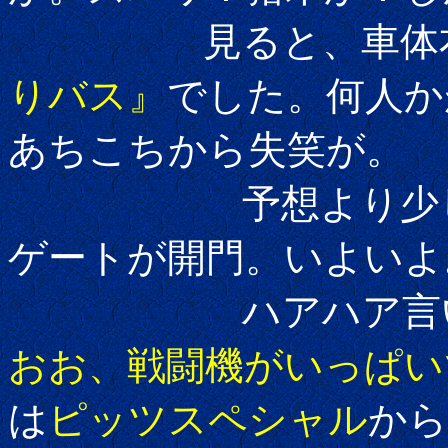
見ると、車体右
りバス』
でした。何人か
あちこちから失笑が。
予想より少し遅れて
ゲートが開門。いよいよ
ハアハア言いなが
おお、戦闘機がいっぱい
は
ピッツスペシャル
から