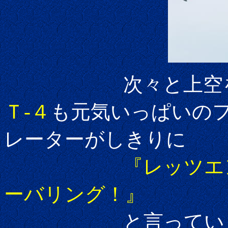
次々と上空を舞う
Ｔ-４
も元気いっぱいの
レーターがしきりに
『レッツエ
ーバリング！』
と言っていま