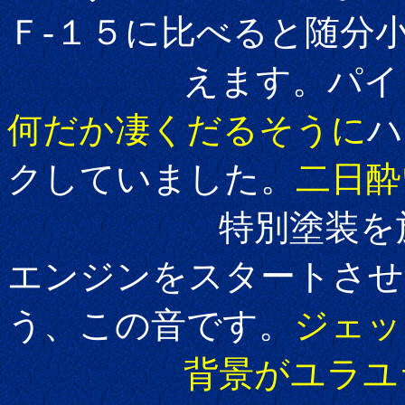
Ｆ-１５に比べると随分
えます。パイロッ
何だか凄くだるそうに
ハ
クしていました。
二日酔
特別塗装を施され
エンジンをスタートさせ
う、この音です。
ジェッ
背景がユラユラして