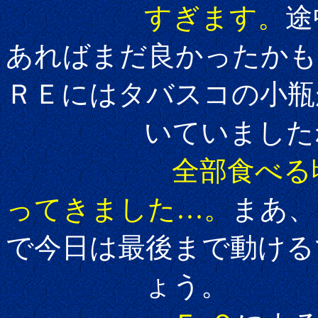
すぎます。
途
あればまだ良かったかも
ＲＥにはタバスコの小瓶
いていましたね
全部食べる
ってきました…。
まあ、
で今日は最後まで動ける
ょう。