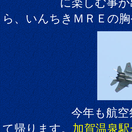
に楽しむ事が出来
ら、いんちきＭＲＥの胸
今年も航空祭終了
て帰ります。
加賀温泉駅