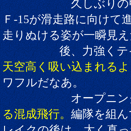
久しぶりの甲高い
Ｆ-15が滑走路に向け
走りぬける姿が一瞬見え
後、力強くテイ
天空高く吸い込まれるよ
ワフルだなあ。
オープニング
る混成飛行。
編隊を組ん
レイクの後は、太く真っ