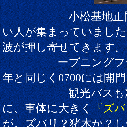
小松基地正門前には
い人が集まっていました
波が押し寄せてきます。
ープニングフライト
年と同じく0700には開
観光バスも次々と
に、車体に大きく
『ズバ
が。ズバリ？猪木か？し