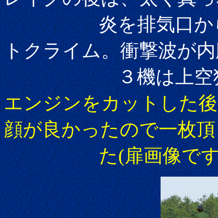
炎を排気口から吐
トクライム。衝撃波が内
３機は上空狭しと
エンジンをカットした後
顔が良かったので一枚頂
た(扉画像です