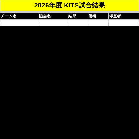
2026年度 KITS試合結果
チーム名
協会名
結果
備考
得点者