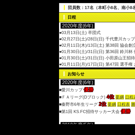
団員数：17名（本町小8名、南小8
日程
お知らせ