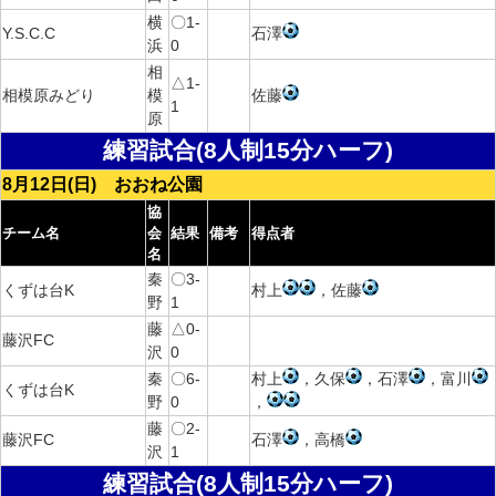
横
〇1-
Y.S.C.C
石澤
浜
0
相
△1-
相模原みどり
模
佐藤
1
原
練習試合(8人制15分ハーフ)
8月12日(日) おおね公園
協
チーム名
会
結果
備考
得点者
名
秦
〇3-
くずは台K
村上
，佐藤
野
1
藤
△0-
藤沢FC
沢
0
秦
〇6-
村上
，久保
，石澤
，富川
くずは台K
野
0
，
藤
〇2-
藤沢FC
石澤
，高橋
沢
1
練習試合(8人制15分ハーフ)