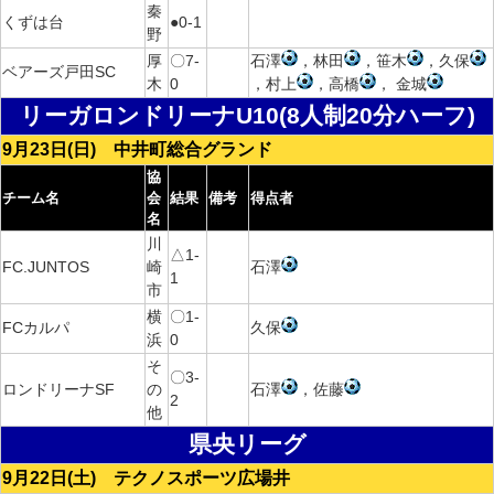
秦
くずは台
●0-1
野
厚
〇7-
石澤
，林田
，笹木
，久保
ベアーズ戸田SC
木
0
，村上
，高橋
， 金城
リーガロンドリーナU10(8人制20分ハーフ)
9月23日(日) 中井町総合グランド
協
チーム名
会
結果
備考
得点者
名
川
△1-
FC.JUNTOS
崎
石澤
1
市
横
〇1-
FCカルパ
久保
浜
0
そ
〇3-
ロンドリーナSF
の
石澤
，佐藤
2
他
県央リーグ
9月22日(土) テクノスポーツ広場井