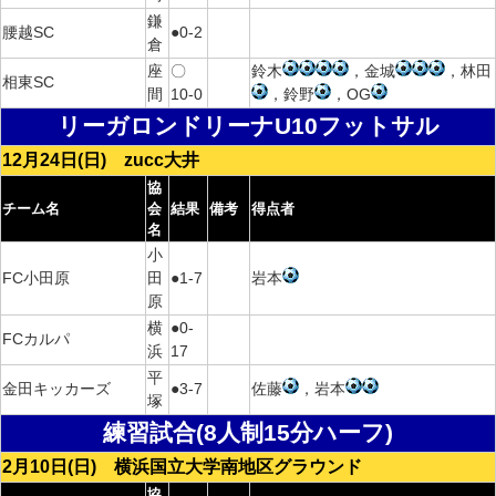
鎌
腰越SC
●0-2
倉
座
〇
鈴木
，金城
，林田
相東SC
間
10-0
，鈴野
，OG
リーガロンドリーナU10フットサル
12月24日(日) zucc大井
協
チーム名
会
結果
備考
得点者
名
小
FC小田原
田
●1-7
岩本
原
横
●0-
FCカルパ
浜
17
平
金田キッカーズ
●3-7
佐藤
，岩本
塚
練習試合(8人制15分ハーフ)
2月10日(日) 横浜国立大学南地区グラウンド
協