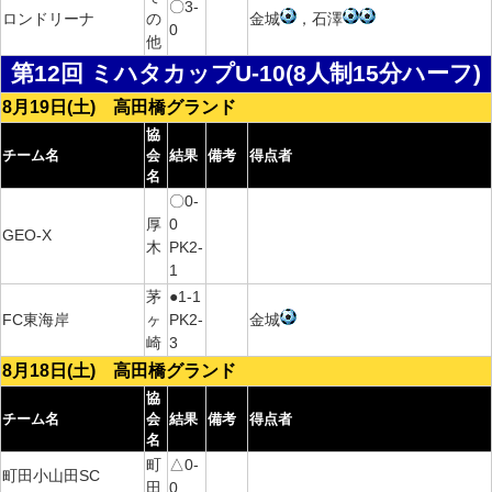
〇3-
ロンドリーナ
の
金城
，石澤
0
他
第12回 ミハタカップU-10(8人制15分ハーフ)
8月19日(土) 高田橋グランド
協
チーム名
会
結果
備考
得点者
名
〇0-
厚
0
GEO-X
木
PK2-
1
茅
●1-1
FC東海岸
ヶ
PK2-
金城
崎
3
8月18日(土) 高田橋グランド
協
チーム名
会
結果
備考
得点者
名
町
△0-
町田小山田SC
田
0