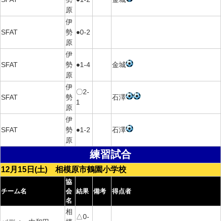
原
伊
SFAT
勢
●0-2
原
伊
SFAT
勢
●1-4
金城
原
伊
〇2-
SFAT
勢
石澤
1
原
伊
SFAT
勢
●1-2
石澤
原
練習試合
12月15日(土) 相模原市鶴園小学校
協
チーム名
会
結果
備考
得点者
名
相
△0-