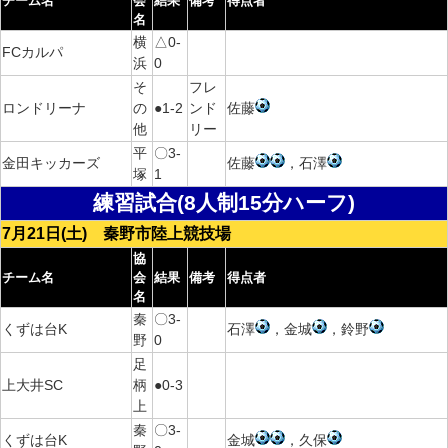
チーム名
会
結果
備考
得点者
名
横
△0-
FCカルパ
浜
0
そ
フレ
ロンドリーナ
の
●1-2
ンド
佐藤
他
リー
平
〇3-
金田キッカーズ
佐藤
，石澤
塚
1
練習試合(8人制15分ハーフ)
7月21日(土) 秦野市陸上競技場
協
チーム名
会
結果
備考
得点者
名
秦
〇3-
くずは台K
石澤
，金城
，鈴野
野
0
足
上大井SC
柄
●0-3
上
秦
〇3-
くずは台K
金城
，久保