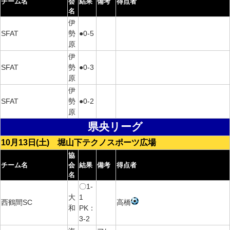
チーム名
会
結果
備考
得点者
名
伊
SFAT
勢
●0-5
原
伊
SFAT
勢
●0-3
原
伊
SFAT
勢
●0-2
原
県央リーグ
10月13日(土) 堀山下テクノスポーツ広場
協
チーム名
会
結果
備考
得点者
名
〇1-
大
1
西鶴間SC
高橋
和
PK：
3-2