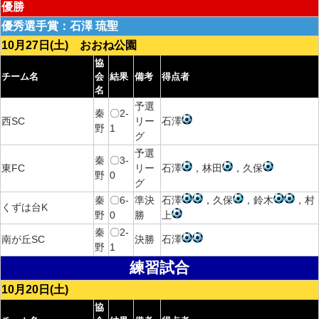
優勝
優秀選手賞：石澤 琉聖
10月27日(土) おおね公園
協
チーム名
会
結果
備考
得点者
名
予選
秦
〇2-
西SC
リー
石澤
野
1
グ
予選
秦
〇3-
東FC
リー
石澤
，林田
，久保
野
0
グ
秦
〇6-
準決
石澤
，久保
，鈴木
，村
くずは台K
野
0
勝
上
秦
〇2-
南が丘SC
決勝
石澤
野
1
練習試合
10月20日(土)
協