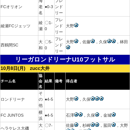
海
フレ
FCオリオン
老
●0-3
ンド
名
リー
フレ
綾
〇1-
綾瀬FCジェッツ
ンド
大野
瀬
0
リー
フレ
大
〇5-
大野
，佐藤
，久保
，林田
西鶴間SC
ンド
和
0
リー
リーガロンドリーナU10フットサル
10月8日(月) zucc大井
協
チーム名
会
結果
備考
得点者
名
そ
ロンドリーナ
の
●4-5
大野
，久保
他
横
FC JUNTOS
●4-5
石澤
，久保
，金城
浜
大
〇7-
佐藤
，杉崎
，菰田
，大野
ヘラケレス大磯