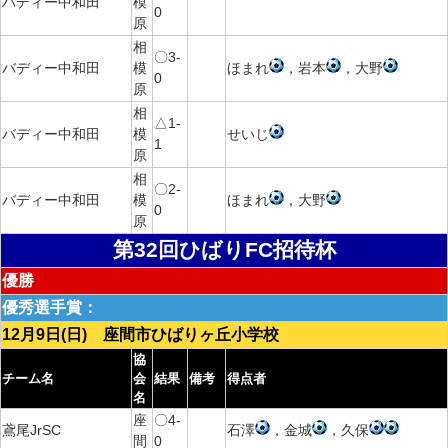
バディー中和田
模
0
原
相
〇3-
バディー中和田
模
ほまれ
，岩本
，大野
0
原
相
△1-
バディー中和田
模
せいじ
1
原
相
〇2-
バディー中和田
模
ほまれ
，大野
0
原
第32回ひばりFC招待杯
優勝
優秀選手賞：
12月9日(日) 座間市ひばりヶ丘小学校
協
チーム名
会
結果
備考
得点者
名
座
〇4-
鳶尾JrSC
石澤
，金城
，久保
間
0