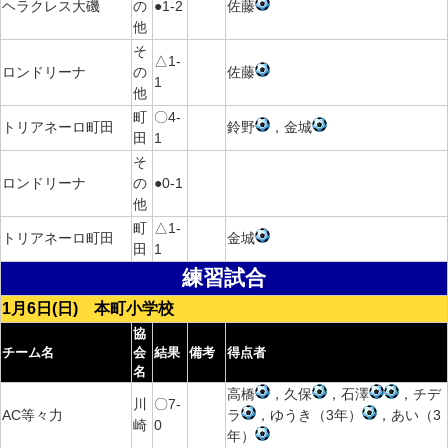
ヘラクレス大磯
の
●1-2
佐藤
他
そ
△1-
ロンドリーナ
の
佐藤
1
他
町
〇4-
トリアネーロ町田
鈴野
，金城
田
1
そ
ロンドリーナ
の
●0-1
他
町
△1-
トリアネーロ町田
金城
田
1
練習試合
1月6日(日) 本町小学校
協
チーム名
会
結果
備考
得点者
名
高橋
，久保
，石澤
，チデ
川
〇7-
AC等々力
ラ
，ゆうき（3年）
，あい（3
崎
0
年）