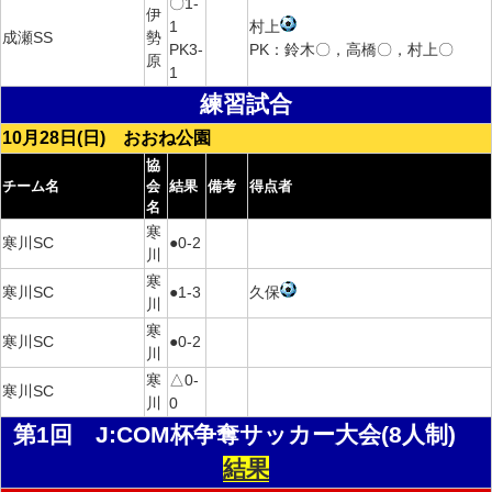
〇1-
伊
1
村上
成瀬SS
勢
PK3-
PK：鈴木〇，高橋〇，村上〇
原
1
練習試合
10月28日(日) おおね公園
協
チーム名
会
結果
備考
得点者
名
寒
寒川SC
●0-2
川
寒
寒川SC
●1-3
久保
川
寒
寒川SC
●0-2
川
寒
△0-
寒川SC
川
0
第1回 J:COM杯争奪サッカー大会(8人制)
結果