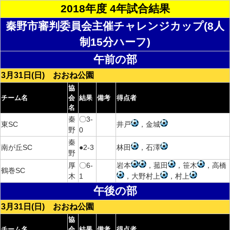
2018年度 4年試合結果
秦野市審判委員会主催チャレンジカップ(8人
制15分ハーフ)
午前の部
3月31日(日) おおね公園
協
チーム名
会
結果
備考
得点者
名
秦
〇3-
東SC
井戸
，金城
野
0
秦
南が丘SC
●2-3
林田
，石澤
野
厚
〇6-
岩本
，菰田
，笹木
，高橋
鶴巻SC
木
1
，大野村上
，村上
午後の部
3月31日(日) おおね公園
協
チーム名
会
結果
備考
得点者