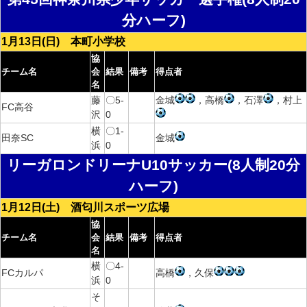
分ハーフ)
1月13日(日) 本町小学校
協
チーム名
会
結果
備考
得点者
名
藤
〇5-
金城
，高橋
，石澤
，村上
FC高谷
沢
0
横
〇1-
田奈SC
金城
浜
0
リーガロンドリーナU10サッカー(8人制20分
ハーフ)
1月12日(土) 酒匂川スポーツ広場
協
チーム名
会
結果
備考
得点者
名
横
〇4-
FCカルパ
高橋
，久保
浜
0
そ