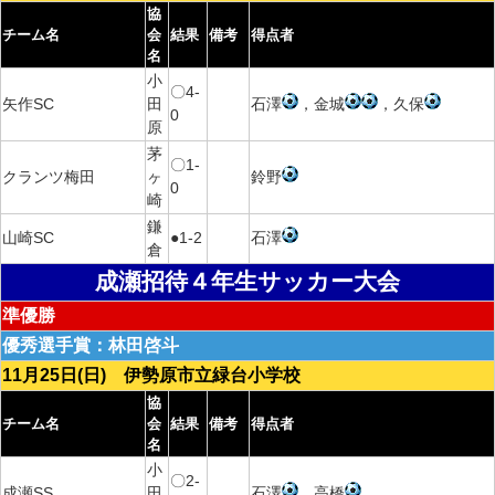
協
チーム名
会
結果
備考
得点者
名
小
〇4-
矢作SC
田
石澤
，金城
，久保
0
原
茅
〇1-
クランツ梅田
ヶ
鈴野
0
崎
鎌
山崎SC
●1-2
石澤
倉
成瀬招待４年生サッカー大会
準優勝
優秀選手賞：林田啓斗
11月25日(日) 伊勢原市立緑台小学校
協
チーム名
会
結果
備考
得点者
名
小
〇2-
成瀬SS
田
石澤
，高橋