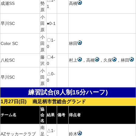
△1-
成瀬SS
勢
高橋
1
原
小
早川SC
田
●0-1
原
小
〇1-
Color SC
田
林田
0
原
藤
〇4-
八松SC
村上
，高橋
，久保
，林田
沢
0
小
△0-
早川SC
田
0
原
練習試合(8人制15分ハーフ)
1月27日(日) 南足柄市営総合グランド
協
チーム名
会
結果
備考
得点者
名
南
△1-
AZサッカークラブ
足
鈴木