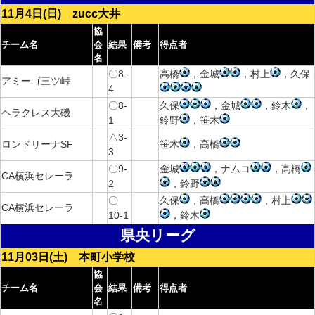
11月4日(日) zucc大井
協
チーム名
会
結果
備考
得点者
名
〇8-
高橋
，金城
，村上
，久保
アミーゴ三ツ峠
4
〇8-
久保
，金城
，鈴木
，
ヘラクレス大磯
1
鈴野
，笹木
△3-
ロンドリーナSF
笹木
，高橋
3
〇9-
金城
，ナムコ
，高橋
CA横浜セレーラ
2
，鈴野
〇
久保
，高橋
，村上
CA横浜セレーラ
10-1
，鈴木
県央リーグ
11月03日(土) 本町小学校
協
チーム名
会
結果
備考
得点者
名