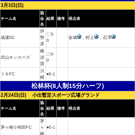
3月3日(日)
協
チーム名
会
結果
備考
得点者
名
伊
〇3-
成瀬SC
勢
金城
，村上
，石澤
0
原
横
△0-
武山キッカーズ
須
0
賀
川
ミキFC
●0-1
崎
松林杯(8人制15分ハーフ)
2月24日(日) 小出暫定スポーツ広場グランド
協
チーム名
会
結果
備考
得点者
名
茅
茅ヶ崎小和田FC
ヶ
●0-1
崎