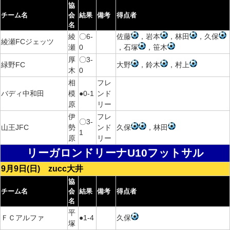
協
チーム名
会
結果
備考
得点者
名
綾
〇6-
佐藤
，岩本
，林田
，久保
綾瀬FCジェッツ
瀬
0
，石塚
，笹木
厚
〇3-
緑野FC
大野
，鈴木
，村上
木
0
相
フレ
バディ中和田
模
●0-1
ンド
原
リー
伊
フレ
〇3-
山王JFC
勢
ンド
久保
，林田
1
原
リー
リーガロンドリーナU10フットサル
9月9日(日) zucc大井
協
チーム名
会
結果
備考
得点者
名
平
ＦＣアルファ
●1-4
久保
塚