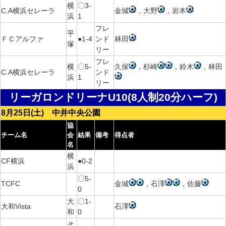
横
〇3-
C.A横浜セレーラ
金城
，大野
，岩本
浜
1
フレ
平
ＦＣアルファ
●1-4
ンド
林田
塚
リー
フレ
横
〇5-
久保
，杉崎
，鈴木
，林田
C.A横浜セレーラ
ンド
浜
1
リー
リーガロンドリーナU10(8人制20分ハーフ)
8月25日(土) 中井中央公園
協
チーム名
会
結果
備考
得点者
名
横
CF横浜
●0-2
浜
〇5-
TCFC
金城
，石澤
，佐藤
0
大
〇1-
大和Vista
石澤
和
0
そ