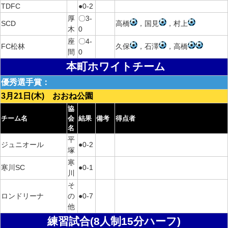
TDFC
●0-2
厚
〇3-
SCD
高橋
，国見
，村上
木
0
座
〇4-
FC松林
久保
，石澤
，高橋
間
0
本町ホワイトチーム
優秀選手賞：
3月21日(木) おおね公園
協
チーム名
会
結果
備考
得点者
名
平
ジュニオール
●0-2
塚
寒
寒川SC
●0-1
川
そ
ロンドリーナ
の
●0-7
他
練習試合(8人制15分ハーフ)