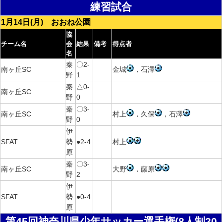
練習試合
1月14日(月) おおね公園
協
チーム名
会
結果
備考
得点者
名
秦
〇2-
南ヶ丘SC
金城
，石澤
野
1
秦
△0-
南ヶ丘SC
野
0
秦
〇3-
南ヶ丘SC
村上
，久保
，石澤
野
0
伊
SFAT
勢
●2-4
村上
原
秦
〇3-
南ヶ丘SC
大野
，藤原
野
2
伊
SFAT
勢
●0-4
原
第45回神奈川県少年サッカー選手権(8人制20