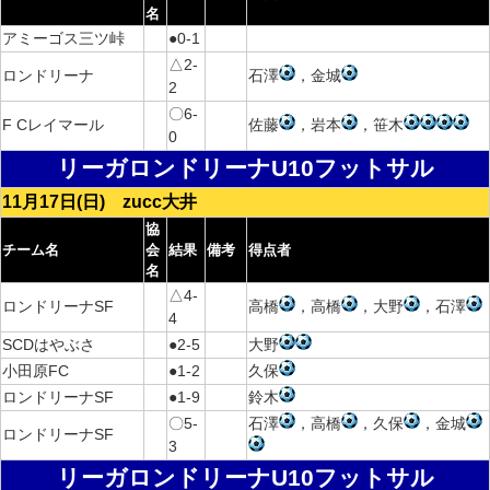
名
アミーゴス三ツ峠
●0-1
△2-
ロンドリーナ
石澤
，金城
2
〇6-
F Cレイマール
佐藤
，岩本
，笹木
0
リーガロンドリーナU10フットサル
11月17日(日) zucc大井
協
チーム名
会
結果
備考
得点者
名
△4-
ロンドリーナSF
高橋
，高橋
，大野
，石澤
4
SCDはやぶさ
●2-5
大野
小田原FC
●1-2
久保
ロンドリーナSF
●1-9
鈴木
〇5-
石澤
，高橋
，久保
，金城
ロンドリーナSF
3
リーガロンドリーナU10フットサル