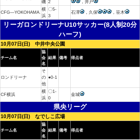
磯
2
，井戸
横
〇5-
CFG―YOKOHAMA.
石澤
，久保
，笹木
浜
3
リーガロンドリーナU10サッカー(8人制20分
ハーフ)
10月07日(日) 中井中央公園
協
チーム名
会
結果
備考
得点者
名
そ
ロンドリーナ
の
●0-1
他
横
〇1-
CF横浜
金城
浜
0
県央リーグ
10月07日(日) なでしこ広場
協
チーム名
会
結果
備考
得点者
名