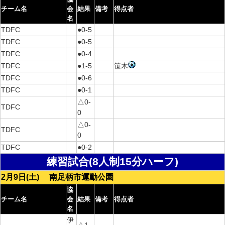
チーム名
会
結果
備考
得点者
名
TDFC
●0-5
TDFC
●0-5
TDFC
●0-4
TDFC
●1-5
笹木
TDFC
●0-6
TDFC
●0-1
△0-
TDFC
0
△0-
TDFC
0
TDFC
●0-2
練習試合(8人制15分ハーフ)
2月9日(土) 南足柄市運動公園
協
チーム名
会
結果
備考
得点者
名
伊