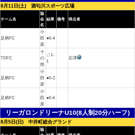
8月11日(土) 酒匂川スポーツ広場
協
チーム名
会
結果
備考
得点者
名
小
足柄FC
田
●0-4
原
そ
△1-
TDFC
の
石澤
1
他
小
足柄FC
田
●0-2
原
小
足柄FC
田
●0-6
原
リーガロンドリーナU10(8人制20分ハーフ)
8月5日(日) 中井町総合グランド
協