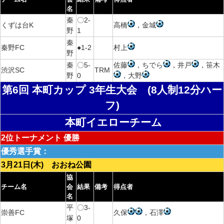
名
秦
〇2-
くずは台K
高橋
，金城
野
1
秦
秦野FC
●1-2
村上
野
秦
〇5-
佐藤
，ちでら
，井戸
，笹木
渋沢SC
TRM
野
0
，大野
第6回 本町カップ 3年生大会 (8人制12分ハー
フ)
本町イエローチーム
2位トーナメント 優勝
優秀選手賞：
3月21日(木) おおね公園
協
チーム名
会
結果
備考
得点者
名
平
〇3-
崇善FC
久保
，石澤
塚
0