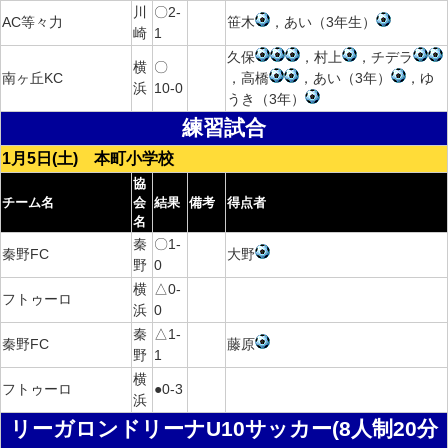
川
〇2-
AC等々力
笹木
，あい（3年生）
崎
1
久保
，村上
，チデラ
横
〇
南ヶ丘KC
，高橋
，あい（3年）
，ゆ
浜
10-0
うき（3年）
練習試合
1月5日(土) 本町小学校
協
チーム名
会
結果
備考
得点者
名
秦
〇1-
秦野FC
大野
野
0
横
△0-
フトゥーロ
浜
0
秦
△1-
秦野FC
藤原
野
1
横
フトゥーロ
●0-3
浜
リーガロンドリーナU10サッカー(8人制20分