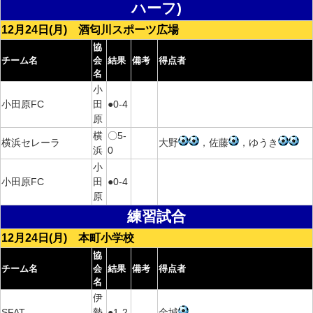
ハーフ)
12月24日(月) 酒匂川スポーツ広場
協
チーム名
会
結果
備考
得点者
名
小
小田原FC
田
●0-4
原
横
〇5-
横浜セレーラ
大野
，佐藤
，ゆうき
浜
0
小
小田原FC
田
●0-4
原
練習試合
12月24日(月) 本町小学校
協
チーム名
会
結果
備考
得点者
名
伊
SFAT
勢
●1-2
金城