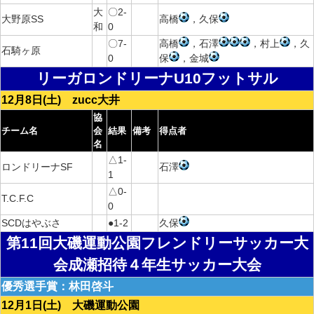
大
〇2-
大野原SS
高橋
，久保
和
0
〇7-
高橋
，石澤
，村上
，久
石騎ヶ原
0
保
，金城
リーガロンドリーナU10フットサル
12月8日(土) zucc大井
協
チーム名
会
結果
備考
得点者
名
△1-
ロンドリーナSF
石澤
1
△0-
T.C.F.C
0
SCDはやぶさ
●1-2
久保
第11回大磯運動公園フレンドリーサッカー大
会成瀬招待４年生サッカー大会
優秀選手賞：林田啓斗
12月1日(土) 大磯運動公園