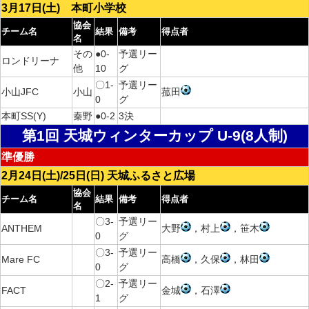
3月17日(土) 本町小学校
協会
チーム名
結果
備考
得点者
名
その
●0-
予選リー
ロンドリーナ
他
10
グ
〇1-
予選リー
小山JFC
小山
菰田
0
グ
本町SS(Y)
秦野
●0-2
3決
第1回 天城ウィンターカップ U-9(8人制)
準優勝
2月24日(土)/25日(日) 天城ふるさと広場
協会
チーム名
結果
備考
得点者
名
〇3-
予選リー
ANTHEM
大野
，村上
，笹木
0
グ
〇3-
予選リー
Mare FC
高橋
，久保
，林田
0
グ
〇2-
予選リー
FACT
金城
，石澤
1
グ