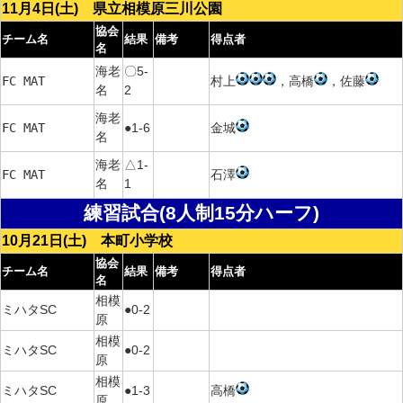
11月4日(土) 県立相模原三川公園
協会
チーム名
結果
備考
得点者
名
海老
〇5-
FC MAT
村上
，高橋
，佐藤
名
2
海老
FC MAT
●1-6
金城
名
海老
△1-
FC MAT
石澤
名
1
練習試合
(8人制15分ハーフ)
10月21日(土) 本町小学校
協会
チーム名
結果
備考
得点者
名
相模
ミハタSC
●0-2
原
相模
ミハタSC
●0-2
原
相模
ミハタSC
●1-3
高橋
原