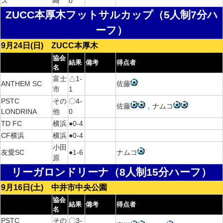
ズ
崎
0
ZUCC本厚木フットサルカップ（5人制7分ハ
ーフ）
9月24日(日) ZUCC本厚木
協会
結果
備考
得点者
名
富士
△1-
ANTHEM SC
佐藤
市
1
PSTC
その
〇4-
佐藤
，ナムコ
LONDRINA
他
0
TD FC
横浜
●0-4
CF横浜
横浜
●0-4
小田
友愛SC
●1-6
ナムコ
原
リーガロンドリーナ（8人制15分ハーフ）
9月16日(土) 中井市中央公園
協会
結果
備考
得点者
名
PSTC
その
〇3-