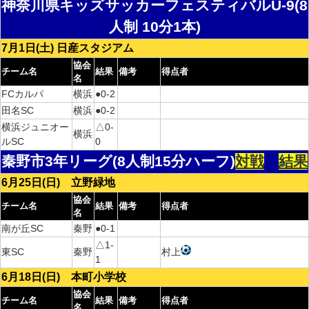
神奈川県キッズサッカーフェスティバルU-9(8
人制 10分1本)
7月1日(土) 日産スタジアム
協会
チーム名
結果
備考
得点者
名
FCカルパ
横浜
●0-2
田名SC
横浜
●0-2
横浜ジュニオー
△0-
横浜
ルSC
0
秦野市3年リーグ(8人制15分ハーフ)
対戦
結果
6月25日(日) 立野緑地
協会
チーム名
結果
備考
得点者
名
南が丘SC
秦野
●0-1
△1-
東SC
秦野
村上
1
6月18日(日) 本町小学校
協会
チーム名
結果
備考
得点者
名