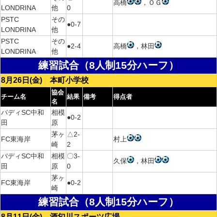
高橋
，ＯＧ
LONDRINA
他
0
PSTC
その
●0-7
LONDRINA
他
PSTC
その
●2-4
高橋
，林田
LONDRINA
他
練習試合（8人制15分ハーフ）
8月26日(金) 本町小学校
協会
チーム名
結果
備考
得点者
名
バディSC中和
相模
●0-2
田
原
茅ヶ
△2-
FC東海岸
村上
崎
2
バディSC中和
相模
〇3-
久保
，林田
田
原
0
茅ヶ
FC東海岸
●0-2
崎
練習試合（8人制15分ハーフ）
8月11日(金) 酒匂川スポーツ広場