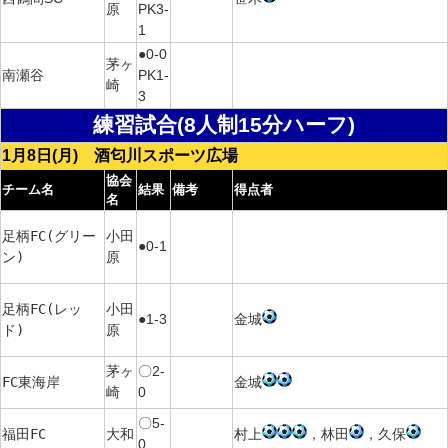
原
PK3-
1
●0-0
茅ヶ
南瀬谷
PK1-
崎
3
練習試合(8人制15分ハーフ)
1月8日(月) 酒匂川スポーツ広場
協会
チーム名
結果
備考
得点者
名
足柄FC(グリー
小田
●0-1
ン)
原
足柄FC(レッ
小田
●1-3
金城
ド)
原
茅ヶ
〇2-
FC東海岸
金城
崎
0
〇5-
福田FC
大和
村上
，林田
，久保
0