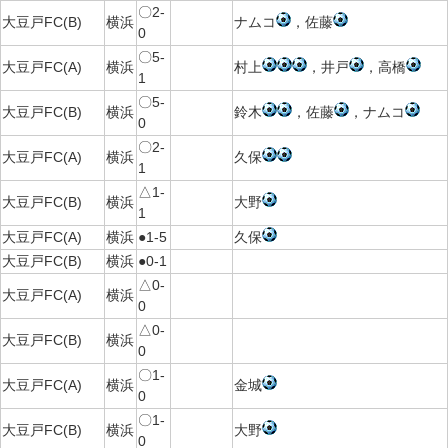
〇2-
大豆戸FC(B)
横浜
ナムコ
，佐藤
0
〇5-
大豆戸FC(A)
横浜
村上
，井戸
，高橋
1
〇5-
大豆戸FC(B)
横浜
鈴木
，佐藤
，ナムコ
0
〇2-
大豆戸FC(A)
横浜
久保
1
△1-
大豆戸FC(B)
横浜
大野
1
大豆戸FC(A)
横浜
●1-5
久保
大豆戸FC(B)
横浜
●0-1
△0-
大豆戸FC(A)
横浜
0
△0-
大豆戸FC(B)
横浜
0
〇1-
大豆戸FC(A)
横浜
金城
0
〇1-
大豆戸FC(B)
横浜
大野
0