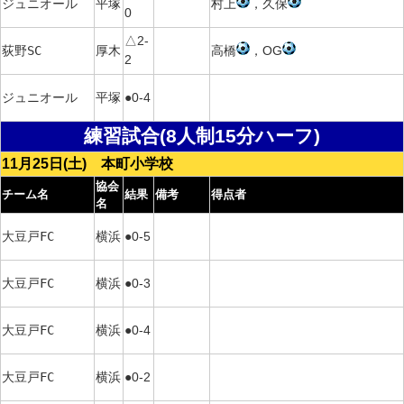
ジュニオール
平塚
村上
，久保
0
△2-
荻野SC
厚木
高橋
，OG
2
ジュニオール
平塚
●0-4
練習試合(8人制15分ハーフ)
11月25日(土) 本町小学校
協会
チーム名
結果
備考
得点者
名
大豆戸FC
横浜
●0-5
大豆戸FC
横浜
●0-3
大豆戸FC
横浜
●0-4
大豆戸FC
横浜
●0-2