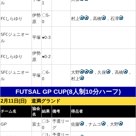
ル
1
伊勢
〇5-
FCしらゆり
村上
，高橋
，石澤
原
0
SFCジュニオー
平塚
●0-3
ル
伊勢
FCしらゆり
●0-2
原
SFCジュニオー
〇6-
大野
，久保
，高橋
，
平塚
ル
0
村上
FUTSAL GP CUP(8人制10分ハーフ)
2月11日(日) 道満グランド
協会
チーム名
結果
備考
得点者
名
〇3-
予選リー
GP
富士
佐藤
，ナムコ
，大野
0
グ
〇1-
予選リー