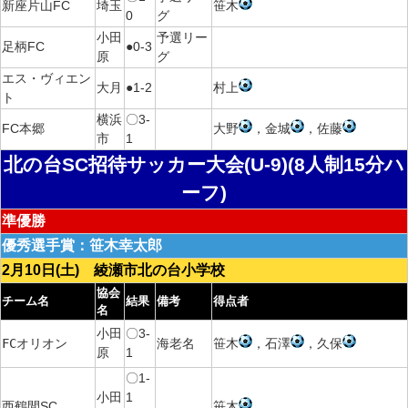
新座片山FC
埼玉
笹木
0
グ
小田
予選リー
足柄FC
●0-3
原
グ
エス・ヴィエン
大月
●1-2
村上
ト
横浜
〇3-
FC本郷
大野
，金城
，佐藤
市
1
北の台SC招待サッカー大会(U-9)(8人制15分ハ
ーフ)
準優勝
優秀選手賞：笹木幸太郎
2月10日(土) 綾瀬市北の台小学校
協会
チーム名
結果
備考
得点者
名
小田
〇3-
FCオリオン
海老名
笹木
，石澤
，久保
原
1
〇1-
小田
1
西鶴間SC
笹木