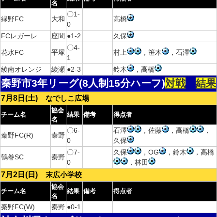
名
〇1-
緑野FC
大和
高橋
0
FCレガーレ
座間
●1-2
久保
〇4-
花水FC
平塚
村上
，笹木
，石澤
1
綾南オレンジ
綾瀬
●2-3
鈴木
，高橋
秦野市3年リーグ(8人制15分ハーフ)
対戦
結果
7月8日(土)
なでしこ広場
協会
チーム名
結果
備考
得点者
名
〇6-
石澤
，佐藤
，高橋
，
秦野FC(R)
秦野
0
久保
〇7-
久保
，OG
，鈴木
，高橋
鶴巻SC
秦野
0
，林田
7月2日(日)
末広小学校
協会
チーム名
結果
備考
得点者
名
秦野FC(W)
秦野
●0-1