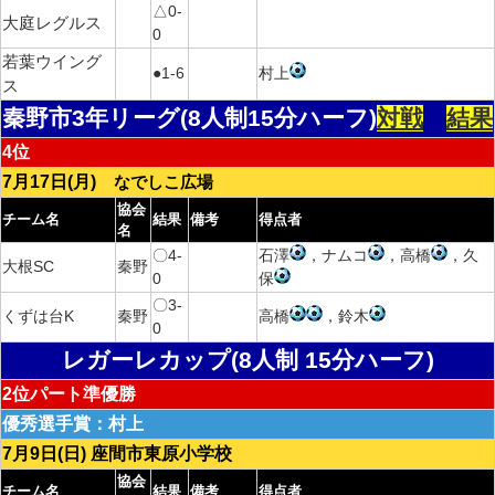
△0-
大庭レグルス
0
若葉ウイング
●1-6
村上
ス
秦野市3年リーグ(8人制15分ハーフ)
対戦
結果
4位
7月17日(月)
なでしこ広場
協会
チーム名
結果
備考
得点者
名
〇4-
石澤
，ナムコ
，高橋
，久
大根SC
秦野
0
保
〇3-
くずは台K
秦野
高橋
，鈴木
0
レガーレカップ(8人制 15分ハーフ)
2位パート準優勝
優秀選手賞：村上
7月9日(日) 座間市東原小学校
協会
チーム名
結果
備考
得点者