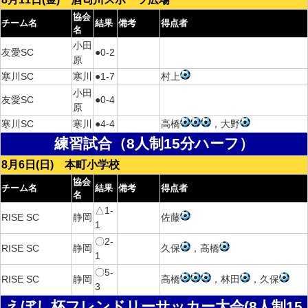
協会
チーム名
結果
備考
得点者
名
小田
友愛SC
●0-2
原
寒川SC
寒川
●1-7
村上
小田
友愛SC
●0-4
原
寒川SC
寒川
●4-4
高橋
，大野
練習試合（8人制15分ハーフ）
8月6日(日) 本町小学校
協会
チーム名
結果
備考
得点者
名
△1-
RISE SC
静岡
佐藤
1
〇2-
RISE SC
静岡
久保
，高橋
1
〇5-
RISE SC
静岡
高橋
，林田
，久保
3
えぼし杯フレンドリーサッカー大会(8人制15