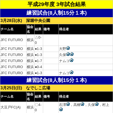
平成29年度 3年試合結果
練習試合(8人制15分１本)
3月28日(水) 深堀中央公園
協会
チーム名
結果
備考
得点者
名
△0-
JFC FUTURO
横浜
0
JFC FUTURO
横浜
●1-3
大野
JFC FUTURO
横浜
●1-3
久保
JFC FUTURO
横浜
●1-7
ナムコ
JFC FUTURO
横浜
●0-4
JFC FUTURO
横浜
●1-3
ナムコ
練習試合(8人制15分１本)
3月25日(日) なでしこ広場
協会
チーム名
結果
備考
得点者
名
〇4-
石澤
，高橋
，久保
，村上
大豆戸FC(A)
横浜
0