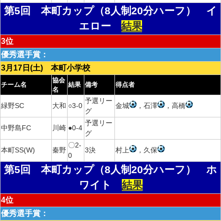
第5回 本町カップ（8人制20分ハーフ） イ
エロー
結果
3位
優秀選手賞：
3月17日(土) 本町小学校
協会
チーム名
結果
備考
得点者
名
予選リー
緑野SC
大和
○3-0
金城
，石澤
，高橋
グ
予選リー
中野島FC
川崎
●0-4
グ
〇2-
本町SS(W)
秦野
3決
村上
，久保
0
第5回 本町カップ（8人制20分ハーフ） ホ
ワイト
結果
4位
優秀選手賞：