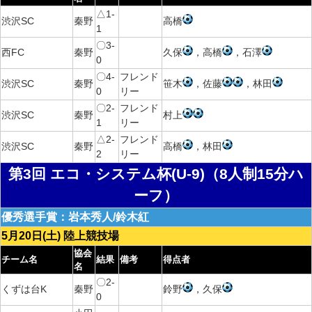
△1-
渋沢SC
秦野
高橋
1
〇3-
西FC
秦野
久保
，高橋
，石澤
0
〇4-
フレンド
渋沢SC
秦野
笹木
，佐藤
，林田
0
リー
〇2-
フレンド
渋沢SC
秦野
村上
1
リー
△2-
フレンド
渋沢SC
秦野
高橋
，林田
2
リー
第3回 エコ・システム杯(U-9)（8人制15分ハ
ーフ）
優秀選手賞：岩本秀人/鈴木紅
5月20日(土) 陸上競技場
協会
チーム名
結果
備考
得点者
名
〇2-
くずは台K
秦野
鈴野
，久保
0