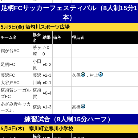
足柄FCサッカーフェスティバル（8人制15分1
本）
5月5日(金) 酒匂川スポーツ広場
協会
チーム名
結果
備考
得点者
名
茅ヶ
△0-
鶴が台SC
崎
0
小田
足柄FC
●0-2
原
藤沢FC
藤沢
●2-3
久保
，村上
大谷戸SC
川崎
●0-1
横須賀シーガル
横須
●0-4
ズFC
賀
あざみ野キッカ
横浜
●1-3
高橋
ーズJr.
練習試合（8人制15分ハーフ）
5月4日(木) 寒川町立寒川小学校
協会