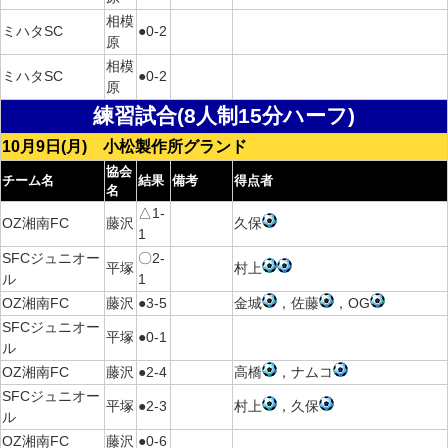
相模
ミハタSC
●0-2
原
相模
ミハタSC
●0-2
原
練習試合
(8人制15分ハーフ)
10月9日(月) 小松製作所グランド
協会
チーム名
結果
備考
得点者
名
△1-
OZ湘南FC
藤沢
久保
1
SFCジュニオー
〇2-
平塚
村上
ル
1
OZ湘南FC
藤沢
●3-5
金城
，佐藤
，OG
SFCジュニオー
平塚
●0-1
ル
OZ湘南FC
藤沢
●2-4
高橋
，ナムコ
SFCジュニオー
平塚
●2-3
村上
，久保
ル
OZ湘南FC
藤沢
●0-6