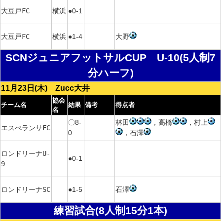
大豆戸FC
横浜
●0-1
大豆戸FC
横浜
●1-4
大野
SCNジュニアフットサルCUP U-10(5人制7
分ハーフ)
11月23日(木) Zucc大井
協会
チーム名
結果
備考
得点者
名
〇8-
林田
，高橋
，村上
エスぺランサFC
0
，石澤
ロンドリーナU-
●0-1
9
ロンドリーナSC
●1-5
石澤
練習試合(8人制15分1本)