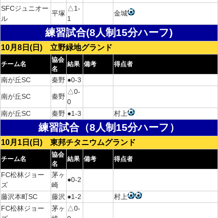
SFCジュニオー
△1-
平塚
金城
ル
1
練習試合
(8人制15分ハーフ)
10月8日(日) 立野緑地グランド
協会
チーム名
結果
備考
得点者
名
南が丘SC
秦野
●0-3
△0-
南が丘SC
秦野
0
南が丘SC
秦野
●1-3
村上
練習試合（8人制15分ハーフ）
10月1日(日) 東邦チタニウムグランド
協会
チーム名
結果
備考
得点者
名
FC松林ジョー
茅ヶ
●0-2
ズ
崎
藤沢本町SC
藤沢
●1-2
村上
FC松林ジョー
茅ヶ
△0-