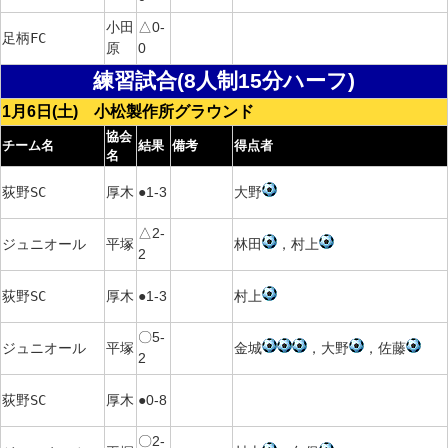
小田
△0-
足柄FC
原
0
練習試合(8人制15分ハーフ)
1月6日(土) 小松製作所グラウンド
協会
チーム名
結果
備考
得点者
名
荻野SC
厚木
●1-3
大野
△2-
ジュニオール
平塚
林田
，村上
2
荻野SC
厚木
●1-3
村上
〇5-
ジュニオール
平塚
金城
，大野
，佐藤
2
荻野SC
厚木
●0-8
〇2-