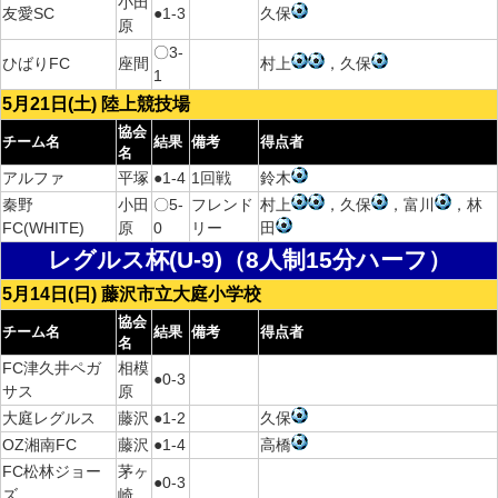
小田
友愛SC
●1-3
久保
原
〇3-
ひばりFC
座間
村上
，久保
1
5月21日(土) 陸上競技場
協会
チーム名
結果
備考
得点者
名
アルファ
平塚
●1-4
1回戦
鈴木
秦野
小田
〇5-
フレンド
村上
，久保
，富川
，林
FC(WHITE)
原
0
リー
田
レグルス杯(U-9)（8人制15分ハーフ）
5月14日(日) 藤沢市立大庭小学校
協会
チーム名
結果
備考
得点者
名
FC津久井ペガ
相模
●0-3
サス
原
大庭レグルス
藤沢
●1-2
久保
OZ湘南FC
藤沢
●1-4
高橋
FC松林ジョー
茅ヶ
●0-3
ズ
崎