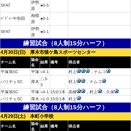
伊勢
SFAT
●0-5
原
相模
ﾊﾞﾃﾞｨｰ中和田
●0-1
原
伊勢
SFAT
●0-1
原
練習試合（8人制15分ハーフ）
4月30日(日) 厚木市猿ケ島スポーツセンター
協会
チーム名
結果
備考
得点者
名
平塚旭SC
平塚
○4-1
村上
，ナムコ
△3-
バリチェSC
厚木
村上
，ナムコ
3
平塚旭SC
平塚
○4-1
15分1本
高橋
，村上
，久保
バリチェSC
厚木
○1-0
15分1本
村上
練習試合（8人制15分ハーフ）
4月29日(土) 本町小学校
協会
チーム名
結果
備考
得点者
名