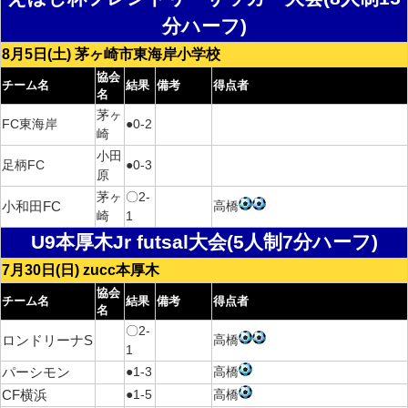
分ハーフ)
8月5日(土) 茅ヶ崎市東海岸小学校
協会
チーム名
結果
備考
得点者
名
茅ヶ
FC東海岸
●0-2
崎
小田
足柄FC
●0-3
原
茅ヶ
〇2-
高橋
小和田FC
崎
1
U9本厚木Jr futsal大会(5人制7分ハーフ)
7月30日(日) zucc本厚木
協会
チーム名
結果
備考
得点者
名
〇2-
高橋
ロンドリーナ
S
1
●1-3
高橋
パーシモン
●1-5
高橋
CF
横浜