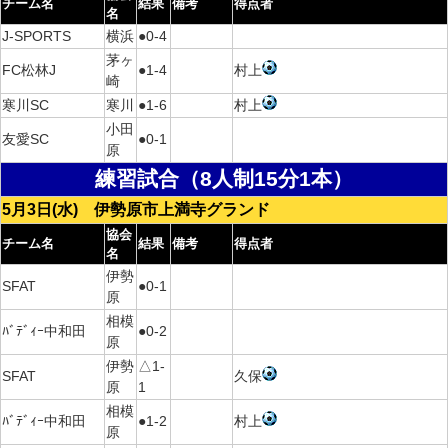
チーム名
結果
備考
得点者
名
J-SPORTS
横浜
●0-4
茅ヶ
FC松林J
●1-4
村上
崎
寒川SC
寒川
●1-6
村上
小田
友愛SC
●0-1
原
練習試合（8人制15分1本）
5月3日(水) 伊勢原市上満寺グランド
協会
チーム名
結果
備考
得点者
名
伊勢
SFAT
●0-1
原
相模
ﾊﾞﾃﾞｨｰ中和田
●0-2
原
伊勢
△1-
SFAT
久保
原
1
相模
ﾊﾞﾃﾞｨｰ中和田
●1-2
村上
原