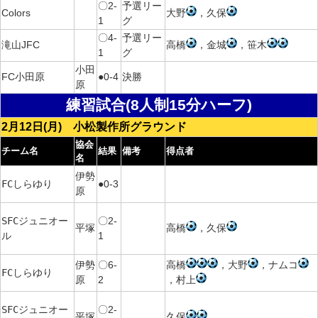
〇2-
予選リー
Colors
大野
，久保
1
グ
〇4-
予選リー
滝山JFC
高橋
，金城
，笹木
1
グ
小田
FC小田原
●0-4
決勝
原
練習試合(8人制15分ハーフ)
2月12日(月) 小松製作所グラウンド
協会
チーム名
結果
備考
得点者
名
伊勢
FCしらゆり
●0-3
原
SFCジュニオー
〇2-
平塚
高橋
，久保
ル
1
伊勢
〇6-
高橋
，大野
，ナムコ
FCしらゆり
原
2
，村上
SFCジュニオー
〇2-
平塚
久保