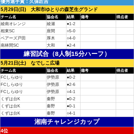
優秀選手賞：久保匠吉
5月29日(日) 大和市ゆとりの森芝生グランド
チーム名
協会名
結果
備考
得点者
綾南オレンジ
綾瀬
●1-2
相東SC
座間
○5-0
ベアーズ戸田
厚木
○4-0
南林間SC
大和
●2-4
練習試合（8人制15分ハーフ）
5月21日(土) なでしこ広場
チーム名
協会名
結果
備考
得点者
FCしらゆり
伊勢原
●0-2
FCしらゆり
伊勢原
●2-6
FCしらゆり
伊勢原
○4-1
くずは台K
秦野
●0-2
くずは台K
秦野
●0-1
くずは台K
秦野
○4-1
湘南チャレンジカップ
4位