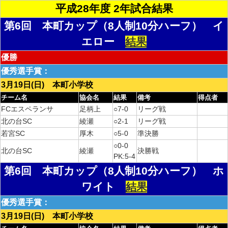
平成28年度 2年試合結果
第6回 本町カップ（8人制10分ハーフ） イ
エロー
結果
優勝
優秀選手賞：
3月19日(日) 本町小学校
チーム名
協会名
結果
備考
得点者
FCエスペランサ
足柄上
○7-0
リーグ戦
北の台SC
綾瀬
○2-1
リーグ戦
若宮SC
厚木
○5-0
準決勝
○0-0
北の台SC
綾瀬
決勝戦
PK:5-4
第6回 本町カップ（8人制10分ハーフ） ホ
ワイト
結果
優秀選手賞：
3月19日(日) 本町小学校