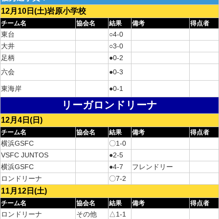
12月10日(土)岩原小学校
チーム名
協会名
結果
備考
得点者
東台
○4-0
大井
○3-0
足柄
●0-2
六会
●0-3
東海岸
●0-1
リーガロンドリーナ
12月4日(日)
チーム名
協会名
結果
備考
得点者
横浜GSFC
〇1-0
VSFC JUNTOS
●2-5
横浜GSFC
●4-7
フレンドリー
ロンドリーナ
〇7-2
11月12日(土)
チーム名
協会名
結果
備考
得点者
ロンドリーナ
その他
△1-1