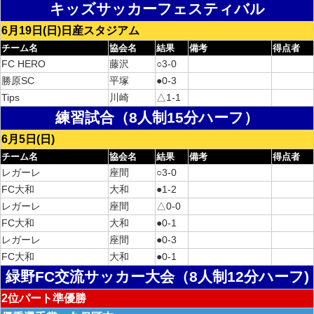
キッズサッカーフェスティバル
6月19日(日)日産スタジアム
チーム名
協会名
結果
備考
得点者
FC HERO
藤沢
○3-0
勝原SC
平塚
●0-3
Tips
川崎
△1-1
練習試合（8人制15分ハーフ）
6月5日(日)
チーム名
協会名
結果
備考
得点者
レガーレ
座間
○3-0
FC大和
大和
●1-2
レガーレ
座間
△0-0
FC大和
大和
●0-1
レガーレ
座間
●0-3
FC大和
大和
●0-1
緑野FC交流サッカー大会（8人制12分ハーフ)
2位パート準優勝