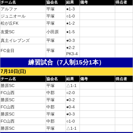
チーム名
協会名
結果
備考
得点者
アルファ
平塚
●1-3
ジュニオール
平塚
○1-0
松が丘FK
平塚
●1-2
友愛SC
小田原
●1-5
真土イレブンズ
平塚
●0-3
●2-2
FC金目
平塚
PK3-4
練習試合（7人制15分1本）
7月10日(日)
チーム名
協会名
結果
備考
得点者
勝原SC
平塚
△1-1
FC山西
中郡
○2-0
勝原SC
平塚
●0-2
FC山西
中郡
●0-4
勝原SC
平塚
●0-3
FC山西
中郡
○1-0
勝原SC
平塚
△1-1