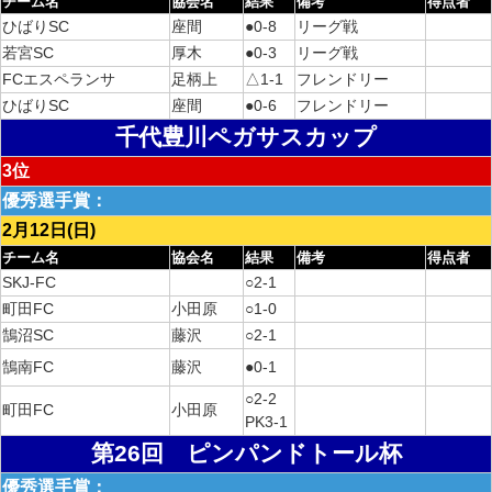
チーム名
協会名
結果
備考
得点者
ひばりSC
座間
●0-8
リーグ戦
若宮SC
厚木
●0-3
リーグ戦
FCエスペランサ
足柄上
△1-1
フレンドリー
ひばりSC
座間
●0-6
フレンドリー
千代豊川ペガサスカップ
3位
優秀選手賞：
2月12日(日)
チーム名
協会名
結果
備考
得点者
SKJ-FC
○2-1
町田FC
小田原
○1-0
鵠沼SC
藤沢
○2-1
鵠南FC
藤沢
●0-1
○2-2
町田FC
小田原
PK3-1
第26回 ピンパンドトール杯
優秀選手賞：