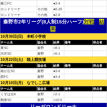
横三FC
●3-4
ロンドリーナ
その他
●0-20
ロンドリーナ
その他
●2-8
秦野市2年リーグ(8人制15分ハーフ)
対戦
結
果
10月30日(日) 本町小学校
チーム名
協会名
結果
備考
得点者
東SC
秦野
○8-1
渋沢SC
秦野
○6-1
10月22日(土) 陸上競技場
チーム名
協会名
結果
備考
得点者
南が丘SC
秦野
●3-6
西FC
秦野
●3-4
10月10日(月) なでしこ広場
チーム名
協会名
結果
備考
得点者
くずは台K
秦野
○2-1
鶴巻SC
秦野
○10-0
リーガロンドリーナ