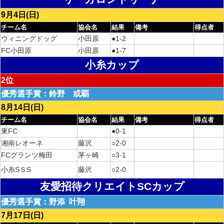
9月4日(日)
チーム名
協会名
結果
備考
得点者
ウィニングドッグ
小田原
●1-2
FC小田原
小田原
●1-7
小糸カップ
2位
優秀選手賞：鈴野 或覇
8月14日(日)
チーム名
協会名
結果
備考
得点者
東FC
●0-1
湘南レオーネ
藤沢
○2-0
FCグランツ梅田
茅ヶ崎
○3-1
小糸SＳS
藤沢
○2-0
友愛招待クリエイトSCカップ
優秀選手賞：野添 叶翔
7月17日(日)