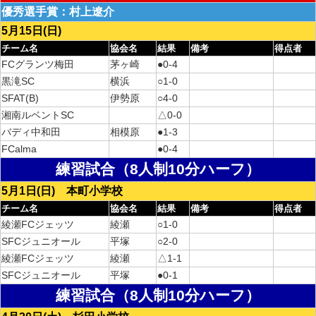
優秀選手賞：村上遼介
5月15日(日)
チーム名
協会名
結果
備考
得点者
FCグランツ梅田
茅ヶ崎
●0-4
黒滝SC
横浜
○1-0
SFAT(B)
伊勢原
○4-0
湘南ルベントSC
△0-0
バディ中和田
相模原
●1-3
FCalma
●0-4
練習試合（8人制10分ハーフ）
5月1日(日) 本町小学校
チーム名
協会名
結果
備考
得点者
綾瀬FCジェッツ
綾瀬
○1-0
SFCジュニオール
平塚
○2-0
綾瀬FCジェッツ
綾瀬
△1-1
SFCジュニオール
平塚
●0-1
練習試合（8人制10分ハーフ）