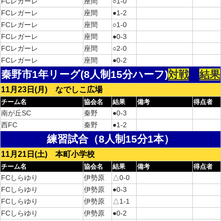
FCレガーレ
座間
○1-0
FCレガーレ
座間
●1-2
FCレガーレ
座間
○1-0
FCレガーレ
座間
●0-3
FCレガーレ
座間
○2-0
FCレガーレ
座間
●0-2
秦野市1年リーグ(8人制15分ハーフ)
対戦
結果
11月23日(月) なでしこ広場
チーム名
協会名
結果
備考
得点者
南が丘SC
秦野
●0-3
西FC
秦野
●1-2
練習試合（8人制15分1本）
11月21日(土) 本町小学校
チーム名
協会名
結果
備考
得点者
FCしらゆり
伊勢原
△0-0
FCしらゆり
伊勢原
●0-3
FCしらゆり
伊勢原
△1-1
FCしらゆり
伊勢原
●0-2