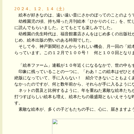
2０２４、１２、１４（土）
絵本が好きなのは、遠い遠い昔にさかのぼってのことのよう
幼稚園児の頃、持ち帰った月刊絵本「ひかりのくに」を、忙
に読んでもらいました。とてもとても楽しみでした。
幼稚園の先生時代は、福音館書店さんをはじめ多くの出版社
じめ、絵本出版の勢いのある時期でした。
そして今、神戸新聞社さんからうれしい機会、月一回の「絵
らっています。この１２月で１００号！ 何と１００回となり
「絵本ファーム」連載が１０年近くになるなかで、世の中も
印象に残っていることの一つに、「わあ！この絵本はぜひと
絶版になっていて、手に入らない！ 紹介できないこともよく
なかったのですが、何と数年前から、それらが手に入るように
ネットの普及と比例するように、年を重ねた素敵な絵本たち
打つすばらしい絵本も増え、絵本たちの最盛期ともいえそうな
す。
素敵な絵本が、多くの子どもたちの手に、心に、届きますよ