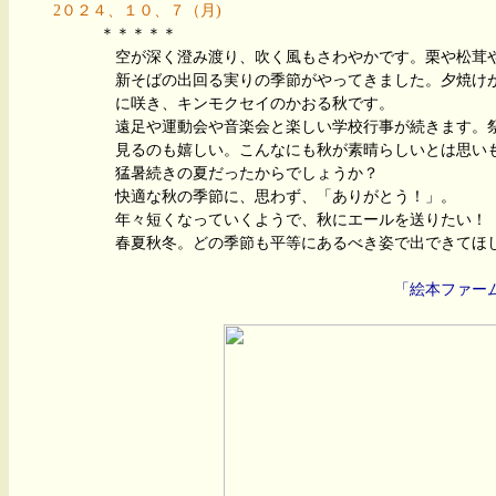
2０２４、１０、７（月)
＊＊＊＊＊
空が深く澄み渡り、吹く風もさわやかです。栗や松茸や
新そばの出回る実りの季節がやってきました。夕焼けが
に咲き、キンモクセイのかおる秋です。
遠足や運動会や音楽会と楽しい学校行事が続きます。祭
見るのも嬉しい。
こんなにも秋が素晴らしいとは思い
猛暑続きの夏だったからでしょうか？
快適な秋の季節に、思わず、「ありがとう！」。
年々短くなっていくようで、秋にエールを送りたい
春夏秋冬。どの季節も平等にあるべき姿で出できてほし
＊＊＊
「
絵本ファー