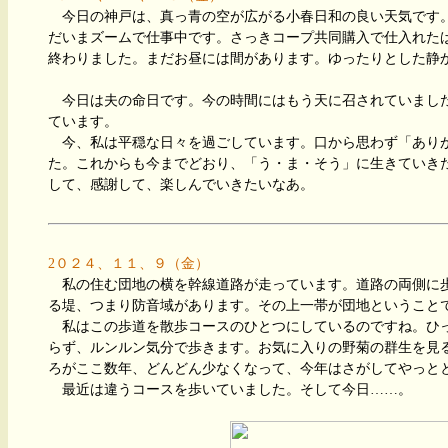
今日の神戸は、真っ青の空が広がる小春日和の良い天気です
だいまズームで仕事中です。さっきコープ共同購入で仕入れた
終わりました。まだお昼には間があります。ゆったりとした静
今日は夫の命日です。今の時間にはもう天に召されていまし
ています。
今、私は平穏な日々を過ごしています。口から思わず「あり
た。これからも今までどおり、「う・ま・そう」に生きていき
して、感謝して、楽しんでいきたいなあ。
2０２４、１１、９（金）
私の住む団地の横を幹線道路が走っています。道路の両側に
る堤、つまり防音域があります。その上一帯が団地ということ
私はこの歩道を散歩コースのひとつにしているのですね。ひ
らず、ルンルン気分で歩きます。お気に入りの野菊の群生を見
ろがここ数年、どんどん少なくなって、今年はさがしてやっと
最近は違うコースを歩いていました。そして今日……。