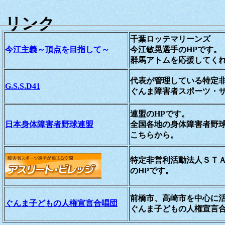
リンク
千葉ロッテマリーンズ
今江主義～頂点を目指して～
今江敏晃選手のHPです。
群馬アトムを応援してく
代表が管理している特定
G.S.S.D41
ぐんま障害者スポーツ・
連盟のHPです。
日本身体障害者野球連盟
全国各地の身体障害者野球
こちらから。
特定非営利活動法人ＳＴ
のHPです。
前橋市、高崎市を中心に
ぐんま子どもの人権宣言合唱団
ぐんま子どもの人権宣言