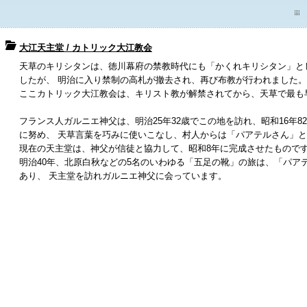
大江天主堂 / カトリック大江教会
天草のキリシタンは、徳川幕府の禁教時代にも「かくれキリシタン」と
したが、 明治に入り禁制の高札が撤去され、再び布教が行われました。
ここカトリック大江教会は、キリスト教が解禁されてから、天草で最も
フランス人ガルニエ神父は、明治25年32歳でこの地を訪れ、昭和16年8
に努め、 天草言葉を巧みに使いこなし、村人からは「パアテルさん」
現在の天主堂は、神父が信徒と協力して、昭和8年に完成させたもので
明治40年、北原白秋などの5名のいわゆる「五足の靴」の旅は、「パア
あり、 天主堂を訪れガルニエ神父に会っています。