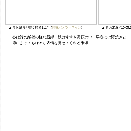
▲ 放牧風景が続く県道111号 (
阿蘇パノラマライン
)
▲ 春の米塚 ('10.05.
春は緑の絨毯の様な新緑、秋はすすき野原の中、早春には野焼きと、
節によっても様々な表情を見せてくれる米塚。