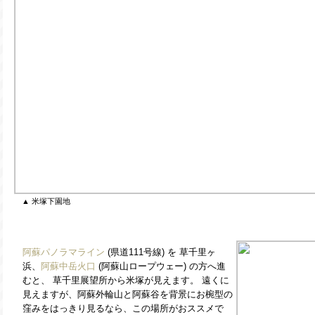
▲ 米塚下園地
阿蘇パノラマライン
(県道111号線) を 草千里ヶ
浜、
阿蘇中岳火口
(阿蘇山ロープウェー) の方へ進
むと、 草千里展望所から米塚が見えます。 遠くに
見えますが、阿蘇外輪山と阿蘇谷を背景にお椀型の
窪みをはっきり見るなら、この場所がおススメで