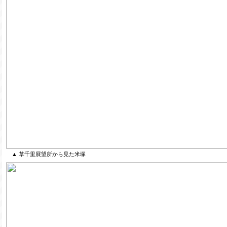
▲ 草千里展望所から見た米塚