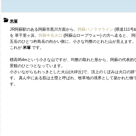
米塚
JR阿蘇駅のある阿蘇市黒川方面から、
阿蘇パノラマライン
(県道111号
を 草千里ヶ浜、
阿蘇中岳火口
(阿蘇山ロープウェー) の方へ走ると、 阿
五岳のひとつ杵島岳の向かい側に、小さな均整のとれた山が見えます。
これが
米塚
です。
標高954mという小さな山ですが、均整の取れた形から、阿蘇の代表的
景観のひとつとなっています。
小さいながらもれっきとした火山(火砕丘)で、頂上のくぼみは火口の跡
す。 真ん中にある筋は土塁と呼ばれ、牧草地の境界として築かれた物
す。