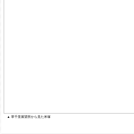
▲ 草千里展望所から見た米塚