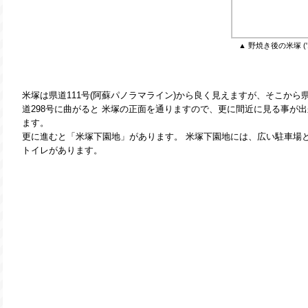
▲ 野焼き後の米塚 ('12
米塚は県道111号(阿蘇パノラマライン)から良く見えますが、そこから
道298号に曲がると 米塚の正面を通りますので、更に間近に見る事が出
ます。
更に進むと「米塚下園地」があります。 米塚下園地には、広い駐車場
トイレがあります。