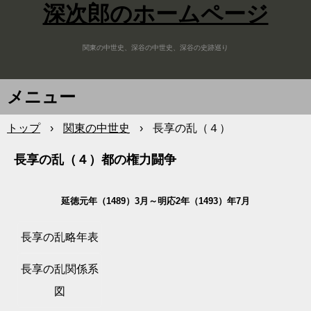
深次郎のホームページ
関東の中世史、深谷の中世史、深谷の史跡巡り
メニュー
トップ
›
関東の中世史
›
長享の乱（４）
長享の乱（４）都の権力闘争
延徳元年（1489）3月～明応2年（1493）年7月
長享の乱略年表
長享の乱関係系
図