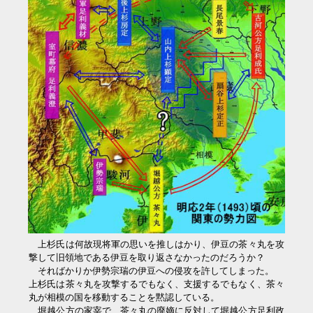
上杉氏は何故現将軍の思いを推しはかり、伊豆の茶々丸を攻
撃して旧領地である伊豆を取り返さなかったのだろうか？
そればかりか伊勢宗瑞の伊豆への侵攻を許してしまった。
上杉氏は茶々丸を攻撃するでもなく、支援するでもなく、茶々
丸が相模の国を移動することを黙認している。
堀越公方の家宰で、茶々丸の廃嫡に反対して堀越公方足利政