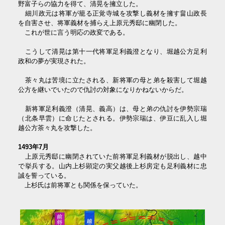
野富子らの協力を得て、清晃を擁立した。
細川政元は将軍が籠る正覚寺城を攻撃し義材を擁す畠山政長
を自害させ、将軍義材を捕らえ上原元秀邸に幽閉した。
これが世に言う明応の政変である。
こうして清晃は第十一代将軍足利義澄となり、堀越公方足利
政和の夢が実現された。
茶々丸は苦境に立たされる、新将軍の母と弟を殺害して堀越
公方を継いでいたので仇討の対象になりかねないからだ。
新将軍足利義澄（清晃、義高）は、母と弟の仇討を伊勢宗瑞
（北条早雲）に命じたとされる。伊勢宗瑞は、伊豆に乱入し堀
越公方茶々丸を攻撃した。
1493年7月
上原元秀邸に幽閉されていた前将軍足利義材が脱出し、越中
で挙兵する。山内上杉顕定の実父越後上杉房定も足利義材に忠
誠を誓っている。
上杉氏は前将軍とも関係を保っていた。