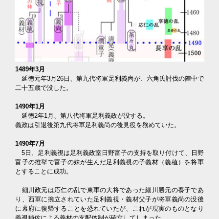
1489年3月
延徳元年3月26日、第九代将軍足利義尚が、六角氏討伐の陣中で
二十五歳で没した。
1490年1月
延徳2年1月、第八代将軍足利義政が没する。
義政は引退後第九代将軍足利義尚の後見役を務めていた。
1490年7月
5日、足利義視は足利義政室日野富子の支持を取り付けて、日野
富子の推挙で富子の妹が生んだ足利義視の子義材（義稙）を将軍
とすることに成功。
細川政元は応仁の乱で東軍の大将であった細川勝元の養子であ
り、西軍に擁立されていた足利義視・義材父子が将軍義尚の没後
に幕府に復帰することを恐れていたが、これが現実のものとなり
義視補佐による義材の支配体制が確立してしまった。