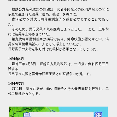
堀越公方足利政知の野望は、武者小路隆光の娘円満院との間に
伊豆で生まれた清晃（義高、義澄）を将軍に。
古河公方を討伐し同母弟潤童子を鎌倉公方とすることであっ
た。
そのため、異母兄茶々丸を廃嫡しようとした。 また、三年前
には清晃を上洛させていた。
第九代将軍足利義尚は病弱であり、健康状態が悪化する中、清
晃が将軍後継候補の一人として浮上していたが、
日野富子の支持を取り付けた義材が将軍となってしまった。
1491年4月
延徳三年4月3日、堀越公方足利政和は、一月病に倒れ四月三日
没する。
長男茶々丸派と異母弟潤童子派との家督争いが起こる。
1491年7月
7月1日、茶々丸派が、幼い潤童子とその母円満院を殺害し、二
代目堀越公方となる。