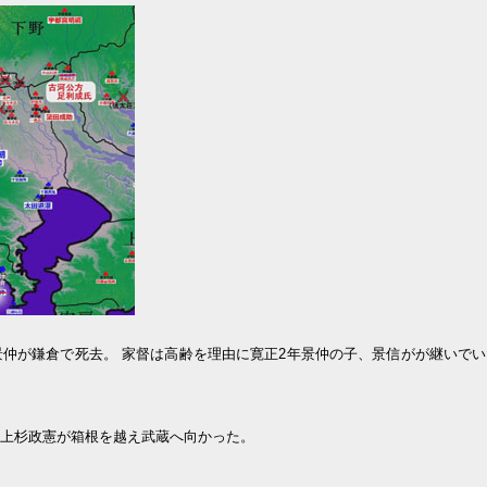
景仲が鎌倉で死去。 家督は高齢を理由に寛正2年景仲の子、景信がが継いで
、上杉政憲が箱根を越え武蔵へ向かった。