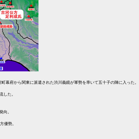
室町幕府から関東に派遣された渋川義鏡が軍勢を率いて五十子の陣に入った。
流した。
発向。
氏方優勢。