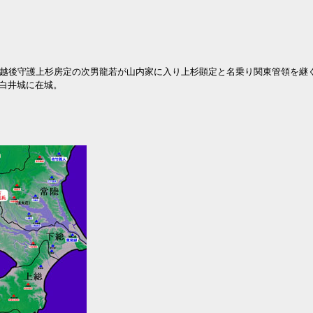
越後守護上杉房定の次男龍若が山内家に入り上杉顕定と名乗り関東管領を継
白井城に在城。