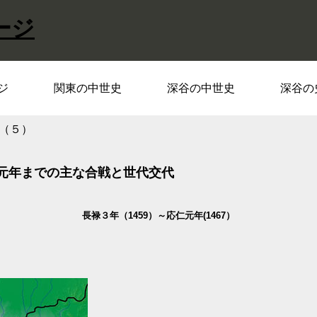
ージ
ジ
関東の中世史
深谷の中世史
深谷の
（５）
元年までの主な合戦と世代交代
長禄３年（1459）～応仁元年(1467）