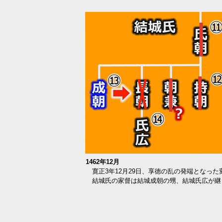
1462年12月
寛正3年12月29日、享徳の乱の発端となっ
結城氏の家督は結城成朝の甥、結城氏広が継