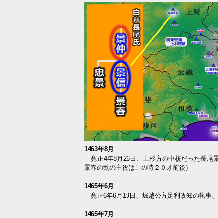
1463年8月
寛正4年8月26日、上杉方の中核だった長尾
景春の乱の主役はこの時２０才前後）
1465年6月
寛正6年6月19日、堀越公方足利政知の執事
1465年7月