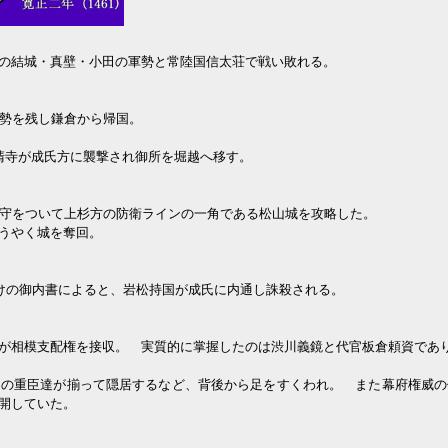
の結城・真壁・小田の軍勢と常陸国信太荘で戦い敗れる。
勢を残し鎌倉から帰国。
清寺が成氏方に襲撃され御所を堀越へ移す。
守をついて上杉方の防衛ラインの一角である松山城を攻略した。
うやく城を奪回。
けの御内書によると、岩松持国が成氏に内通し誅殺される。
が相模支配権を接収。 実質的に掌握したのは渋川義鏡と代官板倉頼資であ
の重臣達が揃って隠居するなど、背後から足をすくわれ。 また幕府権威の
開していた。