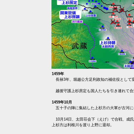
1459年
長禄3年、堀越公方足利政知の補佐役として
越後守護上杉房定も国人たちを引き連れて合
1459年10月
五十子の陣に集結した上杉方の大軍が古河に
10月14日、太田荘会下（えげ）で合戦、成
上杉方は利根川を渡り上野に退却。