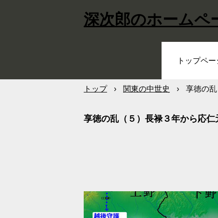
深次郎のホームペ
トップペー
トップ
›
関東の中世史
›
享徳の乱
享徳の乱（５）長禄３年から応仁