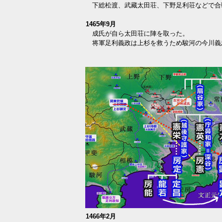
下総松渡、武藏太田荘、下野足利荘などで合
1465年9月
成氏が自ら太田荘に陣を取った。
将軍足利義政は上杉を救うため駿河の今川義
1466年2月