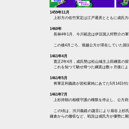
1459年11月
上杉方の佐竹実定は江戸通房とともに成氏方
1460年
長禄4年1月、今川範忠は伊豆国人狩野介の軍
この後4月ごろ、堀越公方が滞在していた国
1461年4月
寛正2年4月，成氏勢は松山城主上田綱直の留
これを知つて馳せ帰つた綱直は数ヶ月後によ
1461年5月
将軍足利義政が岩松家純にあてた5月14日付
1461年7月
上杉持朝の相模守護の権限を停止し、公方府
この頃は、渋川義鏡の讒言により扇谷上杉氏
鎌倉からの撤収など、戦況は成氏方が優勢に展