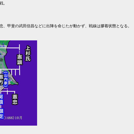
戦。
忠、甲斐の武田信昌などに出陣を命じたが動かず、戦線は膠着状態となる。