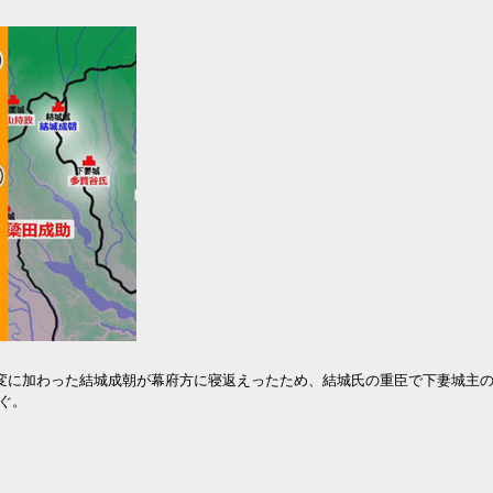
た変に加わった結城成朝が幕府方に寝返えったため、結城氏の重臣で下妻城主
ぐ。