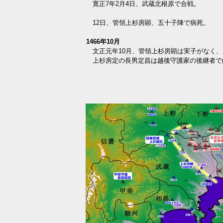
寛正7年2月4日、武蔵北根原で合戦。
12日、管領上杉房顕、五十子陣で病死。
1466年10月
文正元年10月、管領上杉房顕は実子がなく、
上杉房定の長男定昌は越後守護家の後継者で