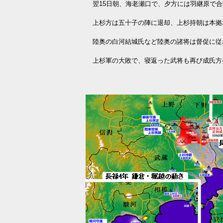
翌15日朝、海老瀬口で、夕方には羽継原で合
上杉方は五十子の陣に退却、上杉持朝は本拠
陸奥の白河結城氏など陸奥の諸将は督促に従
上杉軍の大敗で、寝返った武将も再び成氏方