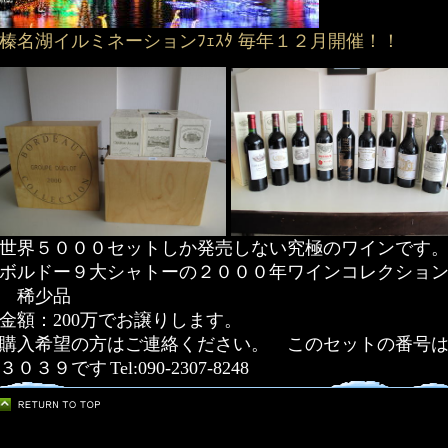
榛名湖イルミネーションﾌｪｽﾀ 毎年１２月開催！！
世界５０００セットしか発売しない究極のワインです
ボルドー９大シャトーの２０００年ワインコレクショ
稀少品
金額：200万でお譲りします。
購入希望の方はご連絡ください。 このセットの番号
３０３９です
Tel:090-2307-8248