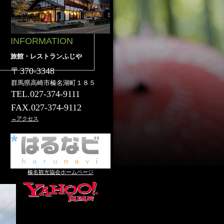
INFORMATION
旅館・レストランふじや
〒370-3348
群馬県高崎市榛名湖町１８５
TEL.027-374-9111
ト
FAX.027-374-9112
→アクセス
ら
き
榛名観光協会ホームページ