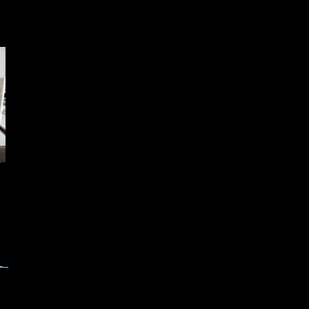
。
ン
は