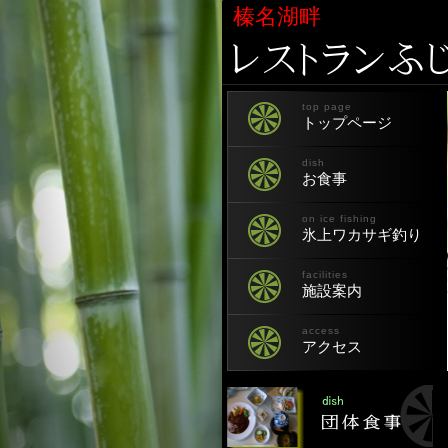
榛名湖畔
top page
トップページ
dish
お食事
on ice fishing
氷上ワカサギ釣り
facilities
施設案内
access
アクセス