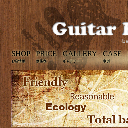
仙
SHOP
PRICE
GALLERY
CASE
お店情報
価格表
ギャラリー
事例