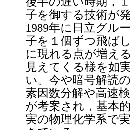
後半の遅い時期，
子を御する技術が
1989年に日立グ
子を１個ずつ飛ば
に現れる点が増え
見えてくる様を如
い。今や暗号解読
素因数分解や高速
が考案され，基本
実の物理化学系で