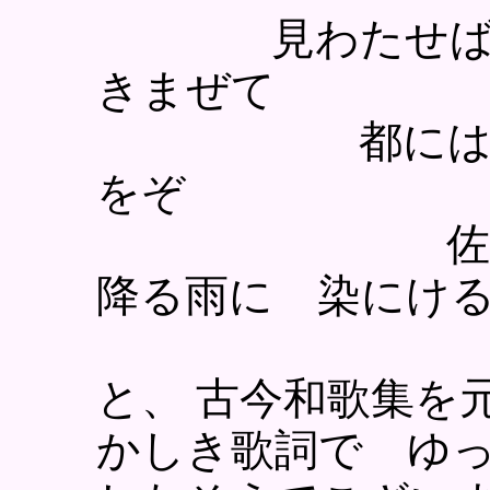
見わたせば 青
きまぜて
都には 道も
をぞ
佐保姫の
降る雨に 染にけ
と、 古今和歌集を
かしき歌詞で ゆ