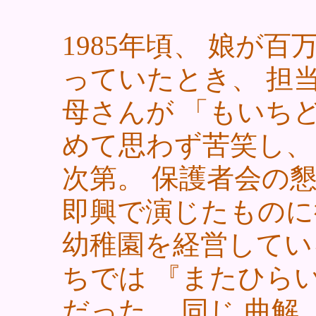
1985年頃、 娘が
っていたとき、 担
母さんが 「もいちど」 と歌うのを聞きとが
めて思わず苦笑し、
次第。 保護者会の懇親会だったかと思うが、
即興で演じたものに
幼稚園を経営してい
ちでは 『またひらいて』 いる」 ということ
だった。 同じ 曲解（？）をする御仁も多い