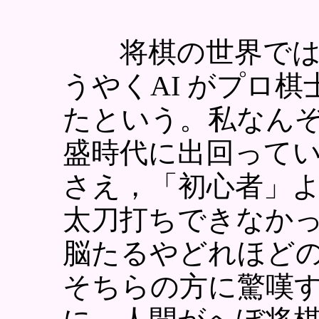
将棋の世界では，
うやくAI がプロ
たという。私なんぞ3
盛時代に出回って
さえ，「初心者」
太刀打ちできなか
脳たるやどれほど
そちらの方に驚嘆