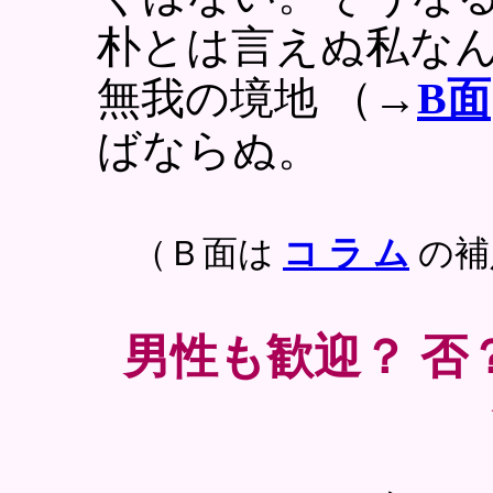
朴とは言えぬ私な
無我の境地 （→
B面
ばならぬ。
（Ｂ面は
コ ラ ム
の補
男性も歓迎？ 否