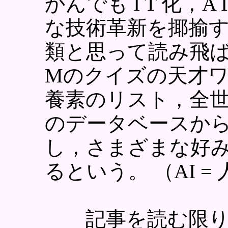
かんでも I T 化，
な技術革新を揶揄
類と思って読み飛ば
Mのクイズの天才
養素のリスト，全世
のデータベースか
し，さまざまな好
るという。 （AI =
記事を読む限り