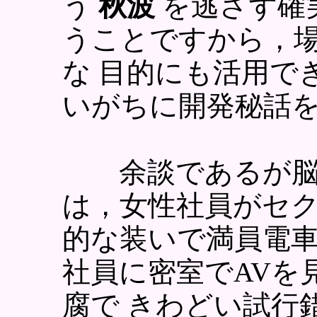
う
秋波
を逃さず確
うことですから，場
な 目的にも活用で
いがちに開発秘話
余談であるが脳
は，女性社員がセ
的な装いで満員電
社員に密室でAVを
腐で きわどい試行