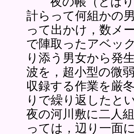
夜の帳（
とば
計らって何組かの
って出かけ，数メ
で陣取ったアベッ
り添う男女から発
波を，超小型の微
収録する作業を厳冬
りで繰り返したと
夜の河川敷に二人
っては，辺り一面