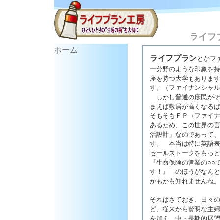
ライフ
ホーム
ライフプラン
とかフ
一分野のような印象を持
座を持つ大学もあります
す。（ファイナンシャル
しかし普通の庶民がそ
まえば敷居が高くなるば
そもそもＦＰ（ファイナ
あるため、この世界の言
活設計」なのであって、
す。 本当は特に英語表
セールストークをもっとも
『生命保険の営業の○○
す！』 のほうがなんと
かもかも知れませんね。
それはさておき、日々の
ど、従来から賢明な主婦
を加え、中・長期的展望