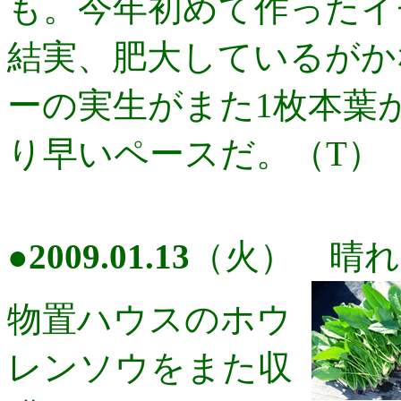
も。今年初めて作ったイ
結実、肥大しているがか
ーの実生がまた1枚本葉
り早いペースだ。（T）
●
2009.01.13
（火） 晴れ
物置ハウスのホウ
レンソウをまた収