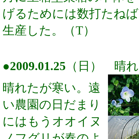
げるためには数打たねば
生産した。（T）
●
2009.01.25
（日） 晴れ
晴れたが寒い。遠
い農園の日だまり
にはもうオオイヌ
ノフグリが春のよ