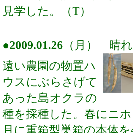
見学した。（T）
●
2009.01.26
（月） 晴れ
遠い農園の物置ハ
ウスにぶらさげて
あった島オクラの
種を採種した。春にニホ
月に重箱型巣箱の本体を