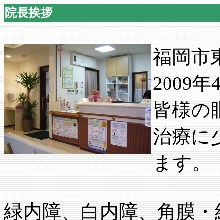
院長挨拶
福岡市
2009
皆様の
治療に
ます。
緑内障、白内障、角膜・