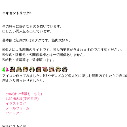
エキセントリックb
その時々に好きなものを描いています。
出したい同人誌を出しています。
基本的に初期のDQオタクです。筋肉大好き。
※個人による趣味のサイトです。同人的要素が含まれますのでご注意ください。
※公式・版権元・各関係者様とは一切関係ありません。
※転載・複写等はご遠慮願います。
アイコン作ってみました。HPやデコメなど個人的に楽しむ範囲内でしたらご自由
増えたり減ったり直したり。
・pixiv(オフ情報もこちら)
・お絵描き板(妄想注意)
・イラストログ
・メールフォーム
・ツイッター
完全にスカイ廃