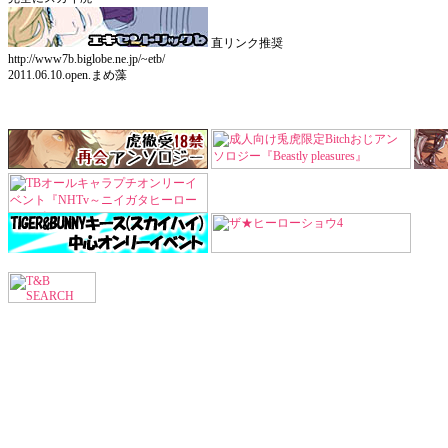
直リンク推奨
http://www7b.biglobe.ne.jp/~etb/
2011.06.10.open.まめ藻