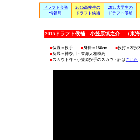
ドラフト会議
2015高校生の
2015大学生の
情報局
ドラフト候補
ドラフト候補
2015ドラフト候補 小笠原慎之介 （東
■
位置＝投手
■
身長＝180cm
■
投打＝左投
■
所属＝神奈川・東海大相模高
■
スカウト評＝小笠原投手のスカウト評は
こちら