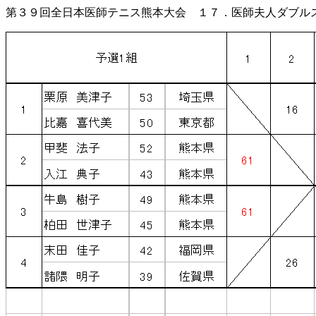
第３９回全日本医師テニス熊本大会 １７．医師夫人ダブ