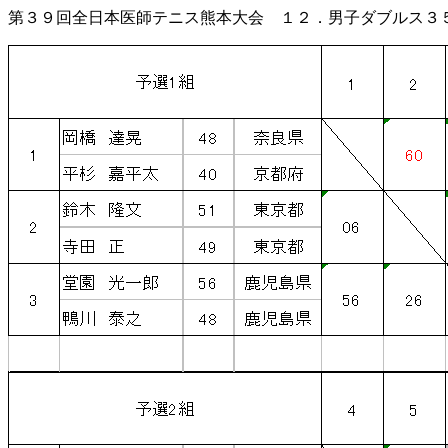
第３９回全日本医師テニス熊本大会 １２．男子ダブルス