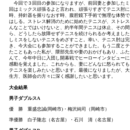
今回で３回目の参加になりますが、前回妻と参加したミ
回はミックス頑張るよと言われ、頑張りすぎてテニス肘に
時、持針器を握りなおす時、腹腔鏡下手術で無理な体勢で
はしる。ストレス解消のために始めたテニスが、ストレス
んなことではいけないと、約半年間テニスは休止、その間
ら、どうしたら故障せずテニスを続けられるか考えました
しミスをしないテニスをめざすこと。幸い、テニス肘は完
き、今大会にも参加することができました。もう二度とテ
たこともあった私が、隈部先生や妻のおかげもあり、ふた
んて、今年中日に入団し開幕戦でヒーローインタビューに
感動を覚えました。これからも、妻にどんなに怒られても
テニスを楽しみたいと思います。最後になりましたが、大
生方、医師会の方々に深く感謝したいと思います。
大会結果
男子ダブルス
A
優 勝 重盛忠誠(岡崎市)・梅沢純司（岡崎市）
準優勝 白子隆志（名古屋）・石川 清（名古屋）