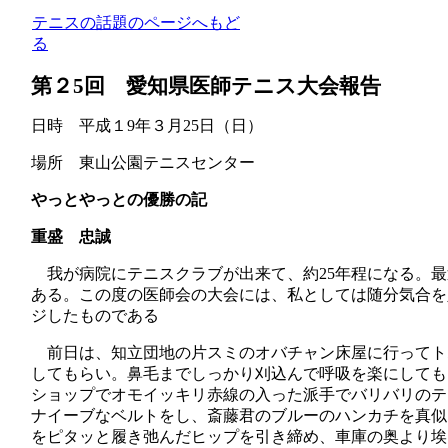
テニスの話題のページへもど
る
第２
5
回 愛知県医師テニス大会報告
日時 平成１
9
年３月
25
日
（日
）
場所 東山公園テニスセンター
やっとやっとの優勝の記
重盛 忠誠
我が病院にテニスクラブが出来て、約
25
年程になる。最
ある。この度の医師会の大会には、私としては随分気合を
ジしたものである
前日は、知立団地の片スミのオバチャン床屋に行ってト
してもらい。鼻毛までしっかり刈込んで呼吸を楽にしても
ショップでオモイッキリ赤線の入った派手でバリバリのテ
ナイーブなベルトをし、斎藤君のブルーのハンカチを真似
をピタッと履き弛んだヒップを引き締め、車庫の奥より埃