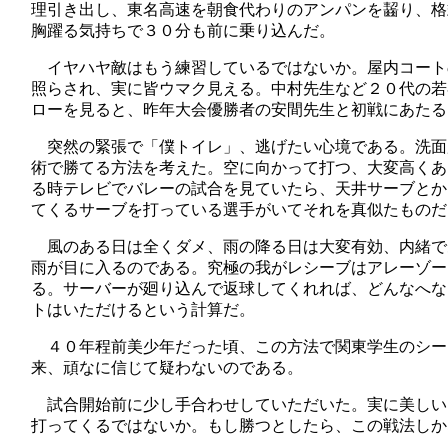
理引き出し、東名高速を朝食代わりのアンパンを齧り、格
胸躍る気持ちで３０分も前に乗り込んだ。
イヤハヤ敵はもう練習しているではないか。屋内コート
照らされ、実に皆ウマク見える。中村先生など２０代の若
ローを見ると、昨年大会優勝者の安間先生と初戦にあたる
突然の緊張で「僕トイレ」、逃げたい心境である。洗面
術で勝てる方法を考えた。空に向かって打つ、大変高くあ
る時テレビでバレーの試合を見ていたら、天井サーブとか
てくるサーブを打っている選手がいてそれを真似たものだ
風のある日は全くダメ、雨の降る日は大変有効、内緒で
雨が目に入るのである。究極の我がレシーブはアレーゾー
る。サーバーが廻り込んで返球してくれれば、どんなへな
トはいただけるという計算だ。
４０年程前美少年だった頃、この方法で関東学生のシー
来、頑なに信じて疑わないのである。
試合開始前に少し手合わせしていただいた。実に美しい
打ってくるではないか。もし勝つとしたら、この戦法しか