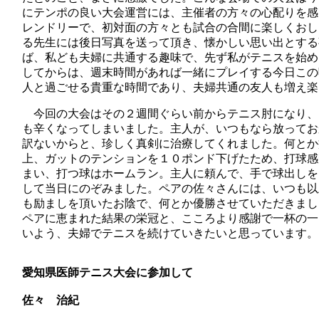
にテンポの良い大会運営には、主催者の方々の心配りを感
レンドリーで、初対面の方々とも試合の合間に楽しくおし
る先生には後日写真を送って頂き、懐かしい思い出とする
ば、私ども夫婦に共通する趣味で、先ず私がテニスを始め
してからは、週末時間があれば一緒にプレイする今日この
人と過ごせる貴重な時間であり、夫婦共通の友人も増え楽
今回の大会はその２週間ぐらい前からテニス肘になり、
も辛くなってしまいました。主人が、いつもなら放ってお
訳ないからと、珍しく真剣に治療してくれました。何とか
上、ガットのテンションを１０ポンド下げたため、打球感
まい、打つ球はホームラン。主人に頼んで、手で球出しを
して当日にのぞみました。ペアの佐々さんには、いつも以
も励ましを頂いたお陰で、何とか優勝させていただきまし
ペアに恵まれた結果の栄冠と、こころより感謝で一杯の一
いよう、夫婦でテニスを続けていきたいと思っています。
愛知県医師テニス大会に参加して
佐々 治紀