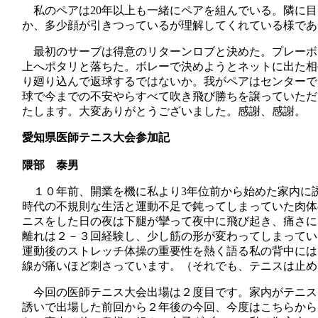
私のペアは
20
年以上も一緒にペアを組んでいる。隣に目
か、多少顔が引きつっているが理解してくれている様であ
最初のサーブは得意のリターンロブと決めた。プレーボ
上へポタリと落ちた。ボレーで決めようとネットに出た相
り廻り込んで返球するではないか。我がペアはセンターで
球で今までの不安やらすべて吹き飛び勝ちを譲っていただ
たします。大変ありがとうございました。感謝、感謝。
愛知県医師テニス大会参加記
隈部 泰男
１０年前、開業を機に私より
3
年位前から始めた家内に
時代の不規則な生活と運動不足で鈍ってしまっていた肉体
ニスをした日の夜は下腿が攣って夜中に飛び起き、痛さに
離れは２－３回経験し、少し筋の形が変わってしまってい
運動後のストレッチ体操の重要性を熱く語る私の背中には
線が痛いほど刺さっています。（それでも、テニスは止め
今回の医師テニス大会出場は２度目です。家内がテニス
誘いで出場した前回から２年後の今回、今度はこちらから