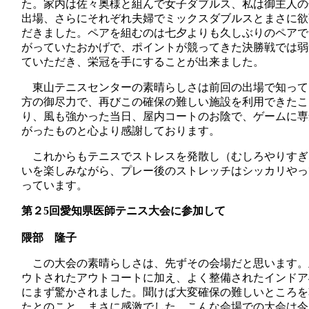
た。家内は佐々奥様と組んで女子ダブルス、私は御主人の
出場、さらにそれぞれ夫婦でミックスダブルスとまさに欲
だきました。ペアを組むのは七夕よりも久しぶりのペアで
がっていたおかげで、ポイントが競ってきた決勝戦では弱
ていただき、栄冠を手にすることが出来ました。
東山テニスセンターの素晴らしさは前回の出場で知って
方の御尽力で、再びこの確保の難しい施設を利用できたこ
り、風も強かった当日、屋内コートのお陰で、ゲームに専
がったものと心より感謝しております。
これからもテニスでストレスを発散し（むしろやりすぎ
いを楽しみながら、プレー後のストレッチはシッカリやっ
っています。
第２
5
回愛知県医師テニス大会に参加して
隈部 隆子
この大会の素晴らしさは、先ずその会場だと思います。
ウトされたアウトコートに加え、よく整備されたインドア
にまず驚かされました。聞けば大変確保の難しいところを
たとのこと、まさに感激でした。こんな会場での大会は今