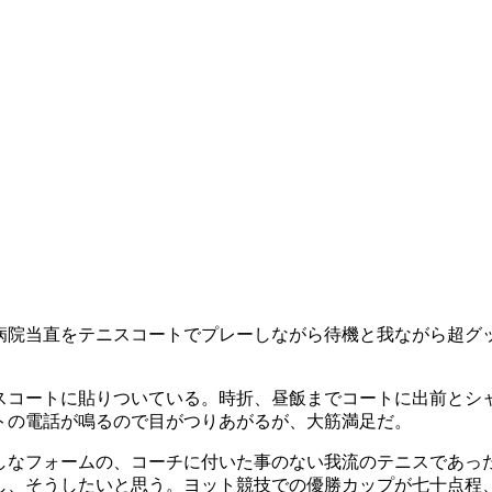
病院当直をテニスコートでプレーしながら待機と我ながら超グ
コートに貼りついている。時折、昼飯までコートに出前とシ
トの電話が鳴るので目がつりあがるが、大筋満足だ。
なフォームの、コーチに付いた事のない我流のテニスであっ
し、そうしたいと思う。ヨット競技での優勝カップが七十点程