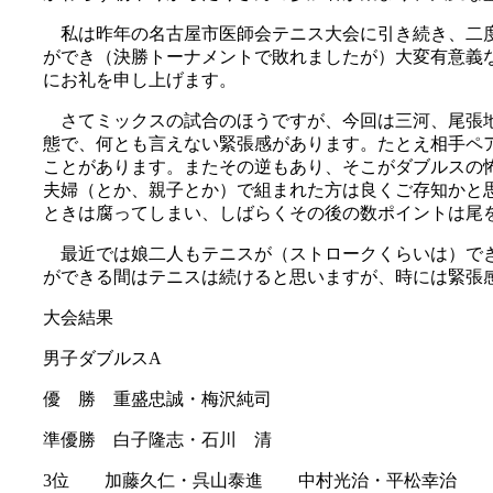
私は昨年の名古屋市医師会テニス大会に引き続き、二度
ができ（決勝トーナメントで敗れましたが）大変有意義
にお礼を申し上げます。
さてミックスの試合のほうですが、今回は三河、尾張地
態で、何とも言えない緊張感があります。たとえ相手ペ
ことがあります。またその逆もあり、そこがダブルスの
夫婦（とか、親子とか）で組まれた方は良くご存知かと
ときは腐ってしまい、しばらくその後の数ポイントは尾
最近では娘二人もテニスが（ストロークくらいは）でき
ができる間はテニスは続けると思いますが、時には緊張
大会結果
男子ダブルス
A
優 勝 重盛忠誠・梅沢純司
準優勝 白子隆志・石川 清
3
位 加藤久仁・呉山泰進 中村光治・平松幸治