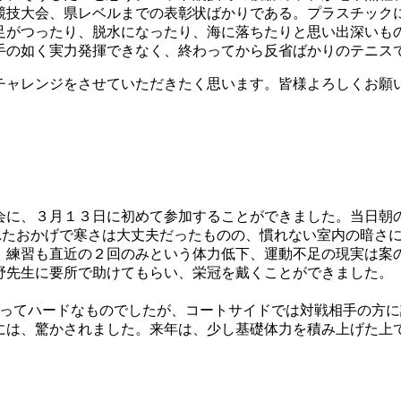
競技大会、県レベルまでの表彰状ばかりである。プラスチック
足がつったり、脱水になったり、海に落ちたりと思い出深いも
手の如く実力発揮できなく、終わってから反省ばかりのテニス
ャレンジをさせていただきたく思います。皆様よろしくお願
会に、３月１３日に初めて参加することができました。当日朝
れたおかげで寒さは大丈夫だったものの、慣れない室内の暗さ
、練習も直近の２回のみという体力低下、運動不足の現実は案
野先生に要所で助けてもらい、栄冠を戴くことができました。
ってハードなものでしたが、コートサイドでは対戦相手の方に
には、驚かされました。来年は、少し基礎体力を積み上げた上