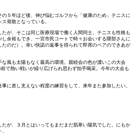
その５年ほど後、伸び悩むゴルフから「健康のため」テニスに
レス発散となっている。
したが、そこは同じ医療現場で働く人間同士。テニスも性格も
少し余裕もでき、一宮市民コートで時々お会いする隈部さんに
したのだ）。幸い快諾の返事を得られて即席のペアのできあが
手な風も太陽もなく最高の環境。親睦会の色が濃いこの大会
の前で熱い戦いが繰り広げられ思わず拍手喝采。今年の大会も
仕事に差し支えない程度の練習をして、来年また参加したい。
したが、３月とはいってもまだまだ肌寒い陽気でした。にもか
た。