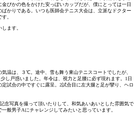
に金ぴかの色をかけた安っぽいカップだが、僕にとっては一日
のばかりである。いつも医師会テニス大会は、立派なドクター
です。
いします。
の気温は、３℃。途中、雪も舞う東山テニスコートでしたが、
に少し戸惑いました。年令は、視力と足腰に必ず現れます。
1
日
の定試合の中ですぐに露呈。
2
試合目に左大腿と足が攣り、ヘロ
記念写真を撮って頂いたりして、和気あいあいとした雰囲気で
で一般男子
A
にチャレンジしてみたいと思っています。