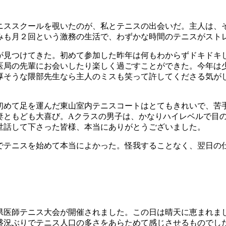
ススクールを覗いたのが、私とテニスの出会いだ。主人は、
みも月２回という激務の生活で、わずかな時間のテニスがスト
見つけてきた。初めて参加した昨年は何もわからずドキドキ
医局の先輩にお会いしたり楽しく過ごすことができた。今年は
厚そうな隈部先生なら主人のミスも笑って許してくださる気が
めて足を運んだ東山室内テニスコートはとてもきれいで、苦
妻ともども大喜び。
A
クラスの男子は、かなりハイレベルで目
世話して下さった皆様、本当にありがとうございました。
テニスを始めて本当によかった。怪我することなく、翌日の
医師テニス大会が開催されました。この日は晴天に恵まれま
盛況ぶりでテニス人口の多さをあらためて感じさせるものでし