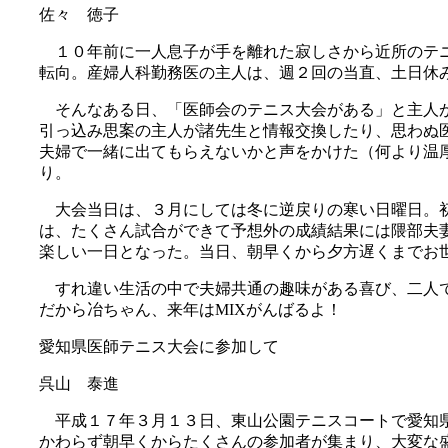
佐々 徳子
１０年前に一人息子が手を離れた寂しさから近所のテニ
転向。産婦人科勤務医の主人は、週２回の当直、土日休
そんなある日、「医師会のテニス大会がある」と主人が
引っ込み思案の主人が諸先生と情報交換したり、思わぬ
夫婦で一緒に出てもらえないかと声をかけた（何より温
り。
大会当日は、３月にしては冬に逆戻りの寒い日曜日。初
は、たくさん試合ができて予想外の成績結果には隈部夫
楽しい一日となった。当日、朝早くから夕方遅くまでお
すれ違い生活の中で夫婦共通の趣味がある喜び、二人で
だから冶ちゃん、来年は
MIX
がんばるよ！
愛知県医師テニス大会に参加して
呉山 泰進
平成１７年３月１３日、東山公園テニスコートで愛知県
かわらず朝早くからたくさんの参加者が集まり、大変な