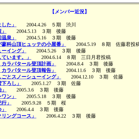
【メンバー近況】
ました」
2004.4.26 ５期 渋川
策」
2004.5.13 ３期 後藤
鉛温泉」
2004.5.16 ３期 後藤
が蓼科山頂ヒュッテの小屋番」
2004.5.19 ８期 佐藤君投
ューイング」
2004.5.26 ３期 後藤
しています。」
2004.6.14 ８期 三日月君投稿
、カラパタール登頂計画」
2004.8.4 ３期 後藤
、カラパタール登頂報告」
2004.11.6 ３期 後藤
しごとスノーシューイング」
2004.12.10 ３期 佐藤
雪下ろし」
2005.1.27 ３期 佐藤
治」
2005.3.6 ３期 後藤
ンワン」
2005.5.18 ３期 後藤
紀行」
2005.9.28 ５期 桜
つ」
2006.4.4 ３期 後藤
クリングコース」
2006.4.22 ３期 後藤