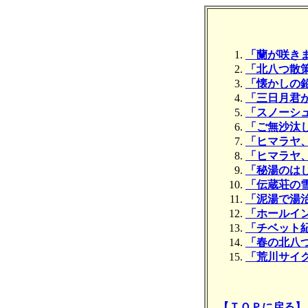
「蘭が咲き
「北八つ散
「懐かしの
「三日月君
「スノーシ
「ご無沙汰
「ヒマラヤ
「ヒマラヤ
「秘湯のは
「伝蔵荘の
「泥湯で湯
「ホールイ
「チベット
「春の北八
「荒川サイ
【ＴＯＰに戻る】