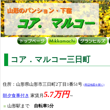
コア．マルコー三日町
住所：山形県山形市三日町2丁目1番51号
(周辺地図を開く)
5.7万円
朝夕食事付き
家賃月
～
山形駅まで
自転車5分