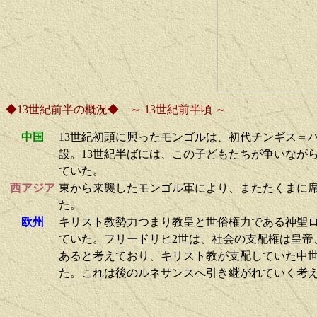
◆13世紀前半の概況◆ ～ 13世紀前半頃 ～
中国
13世紀初頭に興ったモンゴルは、初代チンギス＝
設。13世紀半ばには、この子どもたちが争いなが
ていた。
西アジア
東から来襲したモンゴル軍により、またたくまに
た。
欧州
キリスト教勢力つまり教皇と世俗権力である神聖ロ
ていた。フリードリヒ2世は、社会の支配権は皇帝
あると考えており、キリスト教が支配していた中
た。これは後のルネサンスへ引き継がれていく考