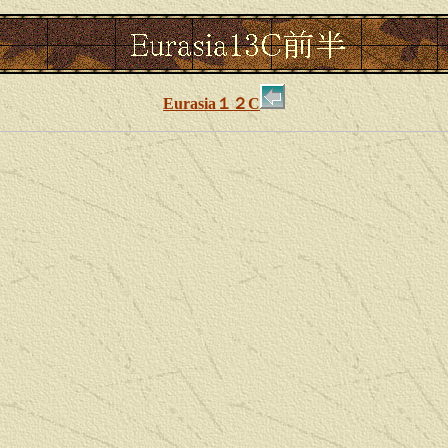
Eurasia１２C