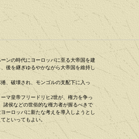
ハーンの時代にヨーロッパに至る大帝国を建
ら、後を継ぎゆるやかながら大帝国を維持し
席捲、破壊され、モンゴルの支配下に入っ
ーマ皇帝フリードリヒ2世が、権力を争っ
、諸侯などの世俗的な権力者が握るべきで
世ヨーロッパに新たな考えを導入しようとし
えてといってもよい。