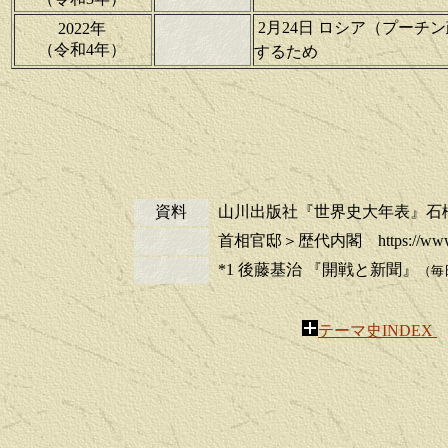
2月24日 ロシア（プーチ
2022年
（令和4年）
するため
資料
山川出版社『世界史大年表』石橋
首相官邸＞歴代内閣 https://www.kantei.
*1 後藤基治 『開戦と新聞』
（毎
テーマ史INDEX