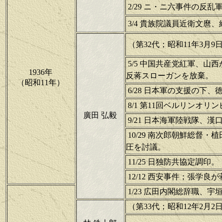
2/29 ニ・ニ六事件の反
3/4 貴族院議員近衛文
（第32代；昭和11年3月9日
5/5 中国共産党紅軍、
1936年
反蒋スローガンを放棄。
（昭和11年）
6/28 日本軍の支援の下
8/1 第11回ベルリンオ
廣田 弘毅
9/21 日本海軍陸戦隊、
10/29 南次郎朝鮮総督
圧を討議。
11/25 日独防共協定調印。
12/12 西安事件；張学
1/23 広田内閣総辞職、
（第33代；昭和12年2月2日