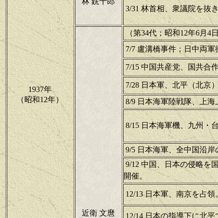
林 銑十郎
3/31 林首相、衆議院を
（第34代；昭和12年6月4日
7/7 盧溝橋事件；日中両
7/15 中国共産党、国共合
7/28 日本軍、北平（北京
1937年
（昭和12年）
8/9 日本海軍陸戦隊、上
8/15 日本海軍機、九州
9/5 日本海軍、全中国沿
9/12 中国、日本の侵略
開催。
12/13 日本軍、南京を
近衛 文麿
12/14 日本の指導下に