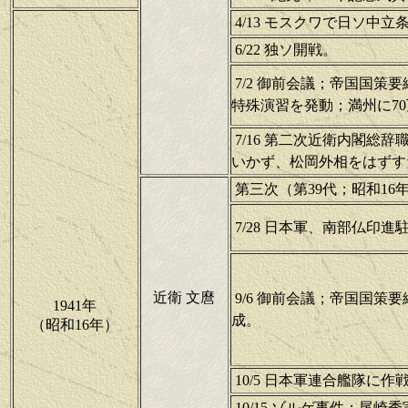
4/13 モスクワで日ソ中立
6/22 独ソ開戦。
7/2 御前会議；帝国国
特殊演習を発動；満州に7
7/16 第二次近衛内閣総
いかず、松岡外相をはずす
第三次（第39代；昭和16年7
7/28 日本軍、南部仏印進
近衛 文麿
9/6 御前会議；帝国国策
1941年
成。
（昭和16年）
10/5 日本軍連合艦隊に作
10/15 ゾルゲ事件；尾崎