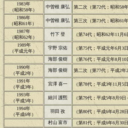
1983年
中曽根 康弘
第二次（第72代；昭和58年1
（昭和58年）
1986年
中曽根 康弘
第三次（第73代；昭和61年7
（昭和61年）
1987年
竹下 登
（第74代；昭和62年11月
（昭和62年）
1989年
宇野 宗佑
（第75代；平成元年6月3日
（平成元年）
海部 俊樹
（第76代；平成元年8月10
1990年
海部 俊樹
第二次（第77代；平成2年2
（平成2年）
1991年
宮澤 喜一
（第78代；平成3年11月5
（平成3年）
1993年
細川 護煕
（第79代；平成5年8月9日
（平成5年）
1994年
羽田 孜
（第80代；平成6年4月28
（平成6年）
村山 富市
（第81代；平成6年6月30日