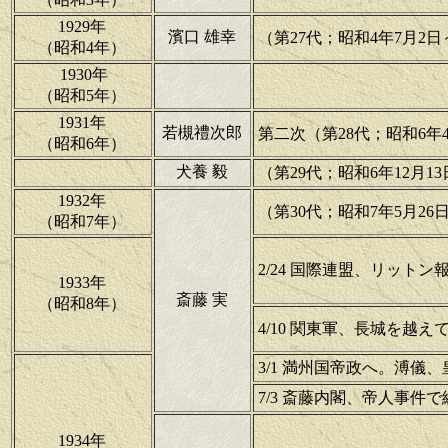
1929年
濱口 雄幸
（第27代；昭和4年7月2日
（昭和4年）
1930年
（昭和5年）
1931年
若槻禮次郎
第二次（第28代；昭和6年4月
（昭和6年）
犬養 毅
（第29代；昭和6年12月13
1932年
（第30代；昭和7年5月26
（昭和7年）
2/24 国際連盟、リット
1933年
斎藤 実
（昭和8年）
4/10 関東軍、長城を越
3/1 満州国帝政へ。溥儀
7/3 斎藤内閣、帝人事件
1934年