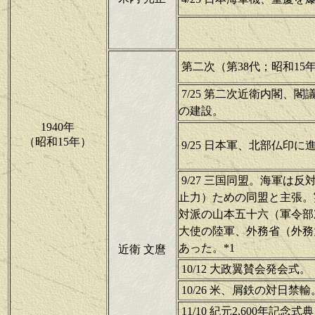
第二次（第38代；昭和15年7
7/25 第二次近衛内閣、
の建設。
1940年
（昭和15年）
9/25 日本軍、北部仏印に
9/27 三国同盟。海軍は
止力）ための同盟と主張。
対派の山本五十六（軍令部
大使の陸軍、外務省（外務
あった。*1
近衛 文麿
10/12 大政翼賛会発会式。
10/26 米、屑鉄の対日禁輸
11/10 紀元2,600年記