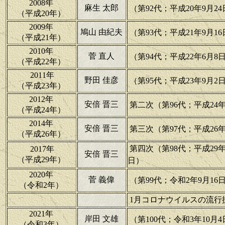
2008年
麻生 太郎
（第92代；平成20年9月24
（平成20年）
2009年
鳩山 由紀夫
（第93代；平成21年9月16
（平成21年）
2010年
菅 直人
（第94代；平成22年6月8日
（平成22年）
2011年
野田 佳彦
（第95代；平成23年9月2日
（平成23年）
2012年
安倍 晋三
第二次（第96代；平成24年1
（平成24年）
2014年
安倍 晋三
第三次（第97代；平成26年1
（平成26年）
第四次（第98代；平成29年11
2017年
安倍 晋三
（平成29年）
日）
2020年
菅 義偉
（第99代；令和2年9月16日
（令和2年）
1月コロナウイルスの流行
2021年
岸田 文雄
（第100代；令和3年10月
（令和3年）