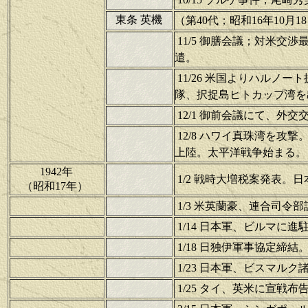
東条 英機
（第40代；昭和16年10月1
11/5 御膳会議；対米交
遣。
11/26 米国よりハルノ
隊、択捉島ヒトカップ湾を
12/1 御前会議にて、外
12/8 ハワイ真珠湾を攻
上陸。太平洋戦争始まる。
1942年
1/2 戦時大増税案発表。
（昭和17年）
1/3 米英蘭豪、連合司令
1/14 日本軍、ビルマに進
1/18 日独伊軍事協定締結
1/23 日本軍、ビスマル
1/25 タイ、英米に宣戦布