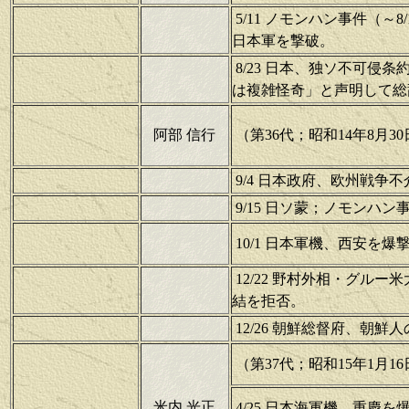
5/11 ノモンハン事件（
日本軍を撃破。
8/23 日本、独ソ不可侵
は複雑怪奇」と声明して総
阿部 信行
（第36代；昭和14年8月30
9/4 日本政府、欧州戦争
9/15 日ソ蒙；ノモンハ
10/1 日本軍機、西安を爆
12/22 野村外相・グル
結を拒否。
12/26 朝鮮総督府、朝
（第37代；昭和15年1月16
米内 光正
4/25 日本海軍機、重慶を