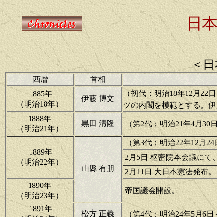
日
＜日
西暦
首相
（初代；明治18年12月22
1885年
伊藤 博文
（明治18年）
ツの内閣を模範とする。伊
1888年
黒田 清隆
（第2代；明治21年4月30日
（明治21年）
（第3代；明治22年12月24
1889年
2月5日 枢密院本会議に
（明治22年）
山縣 有朋
2月11日 大日本憲法発布。
1890年
帝国議会開設。
（明治23年）
1891年
松方 正義
（第4代；明治24年5月6日