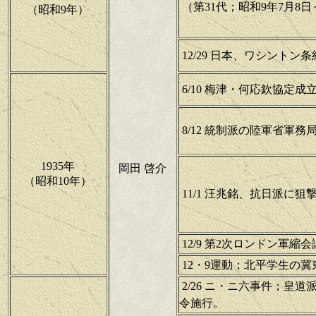
（第31代；昭和9年7月8日
（昭和9年）
12/29 日本、ワシント
6/10 梅津・何応欽協定
8/12 統制派の陸軍省軍
1935年
岡田 啓介
（昭和10年）
11/1 汪兆銘、抗日派に
12/9 第2次ロンドン軍
12・9運動；北平学生の
2/26 ニ・ニ六事件；皇
令施行。