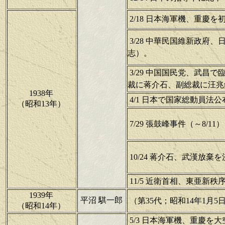
2/18 日本海軍機、重慶を
3/28 中華民国維新政府
志）。
3/29 中国国民党、武昌
裁に蒋介石、副総裁に汪兆
1938年
4/1 日本で国家総動員法公
（昭和13年）
7/29 張鼓峰事件（～8/
10/24 蒋介石、武漢放棄
11/5 近衛首相、東亜新
1939年
平沼 騏一郎
（第35代；昭和14年1月5日
（昭和14年）
5/3 日本海軍機、重慶を