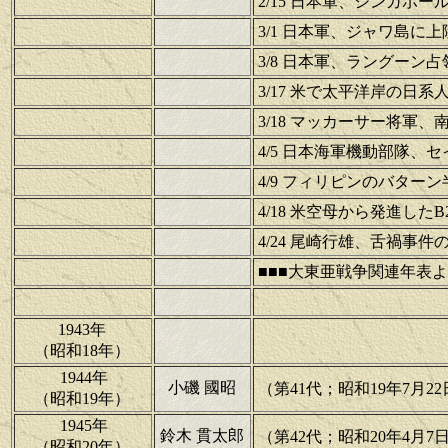
2/15 日本軍、シンガポー
3/1 日本軍、ジャワ島に
3/8 日本軍、ラングーン占
3/17 米で太平洋岸の日
3/18 マッカーサー将軍
4/5 日本海軍機動部隊
4/9 フィリピンのバター
4/18 米空母から発進し
4/24 尾崎行雄、舌禍事
■■■大東亜戦争関連年表よ
1943年
（昭和18年）
1944年
小磯 國昭
（第41代；昭和19年7月22
（昭和19年）
1945年
鈴木 貫太郎
（第42代；昭和20年4月7日
（昭和20年）