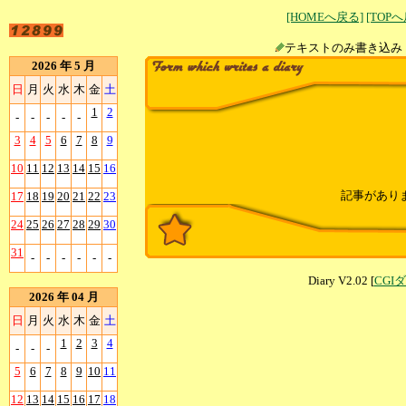
[HOMEへ戻る]
[TOP
テキストのみ書
2026 年 5 月
日
月
火
水
木
金
土
1
2
-
-
-
-
-
3
4
5
6
7
8
9
10
11
12
13
14
15
16
記事があり
17
18
19
20
21
22
23
24
25
26
27
28
29
30
31
-
-
-
-
-
-
Diary V2.02 [
CGI
2026 年 04 月
日
月
火
水
木
金
土
1
2
3
4
-
-
-
5
6
7
8
9
10
11
12
13
14
15
16
17
18