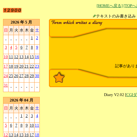
[HOMEへ戻る]
[TOP
テキストのみ書
2026 年 5 月
日
月
火
水
木
金
土
1
2
-
-
-
-
-
3
4
5
6
7
8
9
10
11
12
13
14
15
16
記事があり
17
18
19
20
21
22
23
24
25
26
27
28
29
30
31
-
-
-
-
-
-
Diary V2.02 [
CGI
2026 年 04 月
日
月
火
水
木
金
土
1
2
3
4
-
-
-
5
6
7
8
9
10
11
12
13
14
15
16
17
18