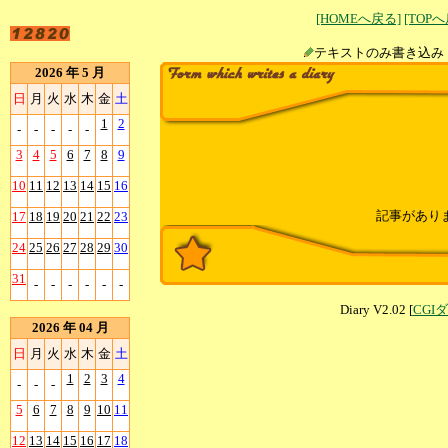
[HOMEへ戻る]
[TOP
テキストのみ書
2026 年 5 月
日
月
火
水
木
金
土
1
2
-
-
-
-
-
3
4
5
6
7
8
9
10
11
12
13
14
15
16
記事があり
17
18
19
20
21
22
23
24
25
26
27
28
29
30
31
-
-
-
-
-
-
Diary V2.02 [
CGI
2026 年 04 月
日
月
火
水
木
金
土
1
2
3
4
-
-
-
5
6
7
8
9
10
11
12
13
14
15
16
17
18