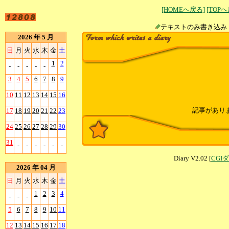
[HOMEへ戻る]
[TOP
テキストのみ書
2026 年 5 月
日
月
火
水
木
金
土
1
2
-
-
-
-
-
3
4
5
6
7
8
9
10
11
12
13
14
15
16
記事があり
17
18
19
20
21
22
23
24
25
26
27
28
29
30
31
-
-
-
-
-
-
Diary V2.02 [
CGI
2026 年 04 月
日
月
火
水
木
金
土
1
2
3
4
-
-
-
5
6
7
8
9
10
11
12
13
14
15
16
17
18