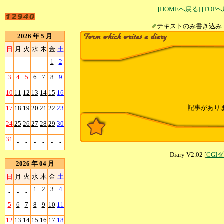
[HOMEへ戻る]
[TOP
テキストのみ書
2026 年 5 月
日
月
火
水
木
金
土
1
2
-
-
-
-
-
3
4
5
6
7
8
9
10
11
12
13
14
15
16
記事があり
17
18
19
20
21
22
23
24
25
26
27
28
29
30
31
-
-
-
-
-
-
Diary V2.02 [
CGI
2026 年 04 月
日
月
火
水
木
金
土
1
2
3
4
-
-
-
5
6
7
8
9
10
11
12
13
14
15
16
17
18