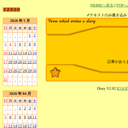
[HOMEへ戻る]
[TOP
テキストのみ書
2026 年 5 月
日
月
火
水
木
金
土
1
2
-
-
-
-
-
3
4
5
6
7
8
9
10
11
12
13
14
15
16
記事があり
17
18
19
20
21
22
23
24
25
26
27
28
29
30
31
-
-
-
-
-
-
Diary V2.02 [
CGI
2026 年 04 月
日
月
火
水
木
金
土
1
2
3
4
-
-
-
5
6
7
8
9
10
11
12
13
14
15
16
17
18