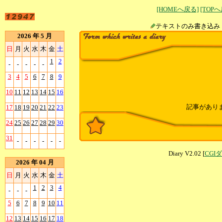
[HOMEへ戻る]
[TOP
テキストのみ書
2026 年 5 月
日
月
火
水
木
金
土
1
2
-
-
-
-
-
3
4
5
6
7
8
9
10
11
12
13
14
15
16
記事があり
17
18
19
20
21
22
23
24
25
26
27
28
29
30
31
-
-
-
-
-
-
Diary V2.02 [
CGI
2026 年 04 月
日
月
火
水
木
金
土
1
2
3
4
-
-
-
5
6
7
8
9
10
11
12
13
14
15
16
17
18