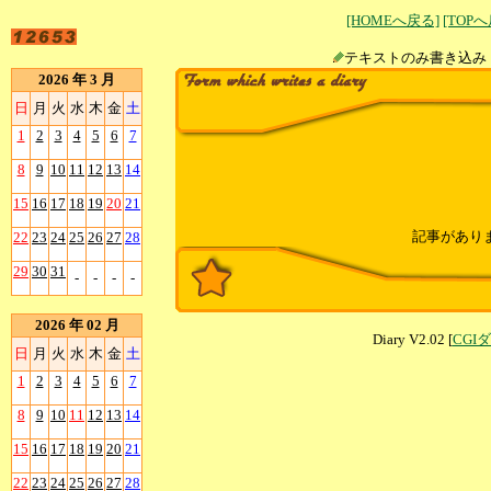
[HOMEへ戻る]
[TOP
テキストのみ書
2026 年 3 月
日
月
火
水
木
金
土
1
2
3
4
5
6
7
8
9
10
11
12
13
14
15
16
17
18
19
20
21
記事があり
22
23
24
25
26
27
28
29
30
31
-
-
-
-
2026 年 02 月
Diary V2.02 [
CGI
日
月
火
水
木
金
土
1
2
3
4
5
6
7
8
9
10
11
12
13
14
15
16
17
18
19
20
21
22
23
24
25
26
27
28