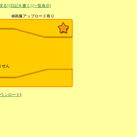
へ戻る]
[日記を書く]
[一覧表示]
き込み
画像アップロード有り
ません
ダウンロード
]