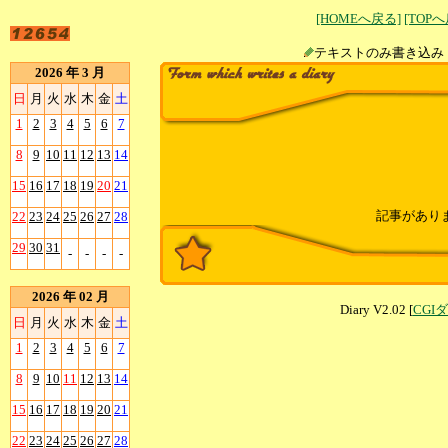
[HOMEへ戻る]
[TOP
テキストのみ書
2026 年 3 月
日
月
火
水
木
金
土
1
2
3
4
5
6
7
8
9
10
11
12
13
14
15
16
17
18
19
20
21
記事があり
22
23
24
25
26
27
28
29
30
31
-
-
-
-
2026 年 02 月
Diary V2.02 [
CGI
日
月
火
水
木
金
土
1
2
3
4
5
6
7
8
9
10
11
12
13
14
15
16
17
18
19
20
21
22
23
24
25
26
27
28