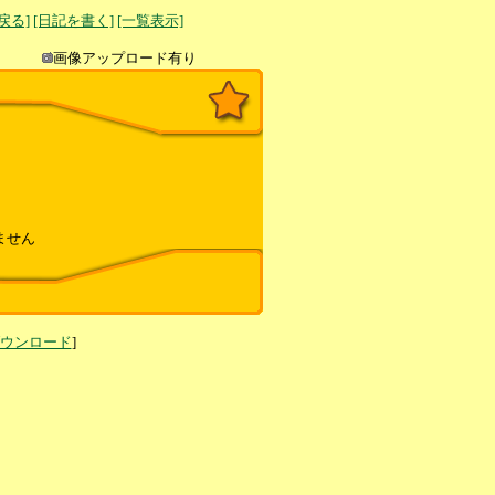
へ戻る]
[日記を書く]
[一覧表示]
き込み
画像アップロード有り
ません
ダウンロード
]