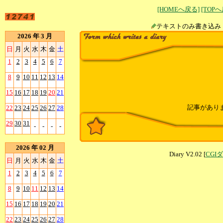
[HOMEへ戻る]
[TOP
テキストのみ書
2026 年 3 月
日
月
火
水
木
金
土
1
2
3
4
5
6
7
8
9
10
11
12
13
14
15
16
17
18
19
20
21
記事があり
22
23
24
25
26
27
28
29
30
31
-
-
-
-
2026 年 02 月
Diary V2.02 [
CGI
日
月
火
水
木
金
土
1
2
3
4
5
6
7
8
9
10
11
12
13
14
15
16
17
18
19
20
21
22
23
24
25
26
27
28