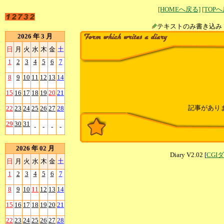
[HOMEへ戻る]
[TOP
テキストのみ書
2026 年 3 月
日
月
火
水
木
金
土
1
2
3
4
5
6
7
8
9
10
11
12
13
14
15
16
17
18
19
20
21
記事があり
22
23
24
25
26
27
28
29
30
31
-
-
-
-
2026 年 02 月
Diary V2.02 [
CGI
日
月
火
水
木
金
土
1
2
3
4
5
6
7
8
9
10
11
12
13
14
15
16
17
18
19
20
21
22
23
24
25
26
27
28